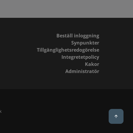
Beställ inloggning
Synpunkter
Tillgänglighetsredogörelse
Integretetpolicy
Kakor
Administratör
k
Back to 