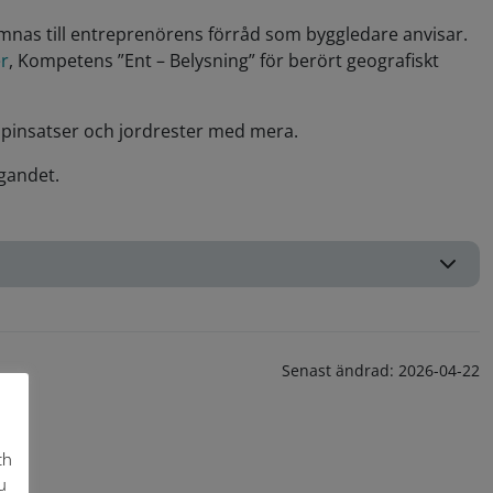
mnas till entreprenörens förråd som byggledare anvisar.
er
, Kompetens ”Ent – Belysning” för berört geografiskt
tolpinsatser och jordrester med mera.
gandet.
Senast ändrad:
2026-04-22
ch
u