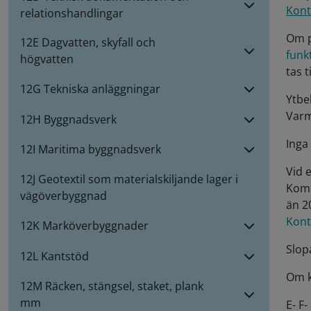
Kont
relationshandlingar
Om p
12E Dagvatten, skyfall och
funk
högvatten
tas 
12G Tekniska anläggningar
Ytbe
Varm
12H Byggnadsverk
Inga
12I Maritima byggnadsverk
Vid 
12J Geotextil som materialskiljande lager i
Komp
vägöverbyggnad
än 2
Kont
12K Marköverbyggnader
Slop
12L Kantstöd
Om k
12M Räcken, stängsel, staket, plank
mm
E- F