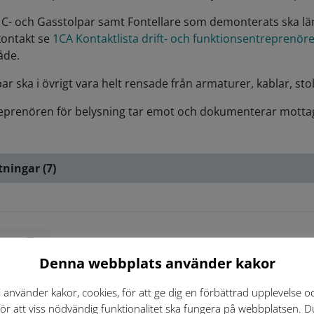
- C- och Gasstolpar samt Fontellare som demonterats ska lä
kontakt se
1CA Kontaktlista drift- och funktionsentreprenör
åde.
par ska i övrigt vara helt rensade från armaturer, kablar, s
eprenören för belysning tar emot och dokumenterar motta
tningar (7)
iv ut
Denna webbplats använder kakor
i använder kakor, cookies, för att ge dig en förbättrad upplevelse o
för att viss nödvändig funktionalitet ska fungera på webbplatsen. D