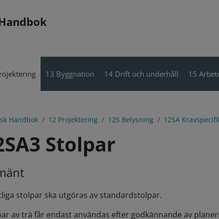
 Handbok
rojektering
13 Byggnation
14 Drift och underhåll
15 Arbete
isk Handbok
12 Projektering
12S Belysning
12SA Kravspecifi
2SA3 Stolpar
lmänt
liga stolpar ska utgöras av standardstolpar.
par av trä får endast användas efter godkännande av planer