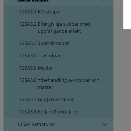
12SA3.1
Rörstolpar
12SA3.2
Eftergivliga stolpar med
uppfångande effekt
12SA3.3
Specialstolpar
12SA3.4
Trästolpar
12SA3.5
Master
12SA3.6
Ytbehandling av stolpar och
master
12SA3.7
Gjutjärnsstolpar
12SA3.8
Pollare/Fontellare
12SA4
Armaturer