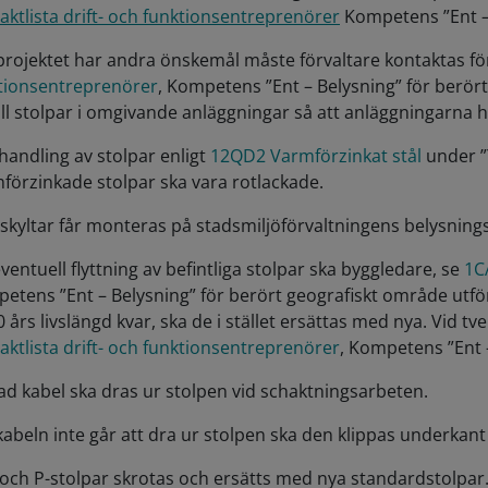
aktlista drift- och funktionsentreprenörer
Kompetens ”Ent – 
rojektet har andra önskemål måste förvaltare kontaktas f
tionsentreprenörer
, Kompetens ”Ent – Belysning” för berört
till stolpar i omgivande anläggningar så att anläggningarn
handling av stolpar enligt
12QD2 Varmförzinkat stål
under ”
förzinkade stolpar ska vara rotlackade.
 skyltar får monteras på stadsmiljöförvaltningens belysning
eventuell flyttning av befintliga stolpar ska byggledare, se
1C
etens ”Ent – Belysning” för berört geografiskt område utf
0 års livslängd kvar, ska de i stället ersättas med nya. Vid 
aktlista drift- och funktionsentreprenörer
, Kompetens ”Ent 
ad kabel ska dras ur stolpen vid schaktningsarbeten.
abeln inte går att dra ur stolpen ska den klippas underkant
- och P-stolpar skrotas och ersätts med nya standardstolpar