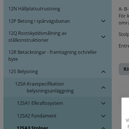
12N Hållplatsutrustning
A- B
För 
12P Betong i spårvägsbanan
omr
12Q Rostskyddsmålning av
Stol
stålkonstruktioner
Entr
12R Betäckningar - framtagning och/eller
byte
Ri
12S Belysning
12SA
Kravspecifikation
belysningsanläggning
Skr
12SA1
Elkraftssystem
12SA2
Fundament
V
12SA3
Stolpar