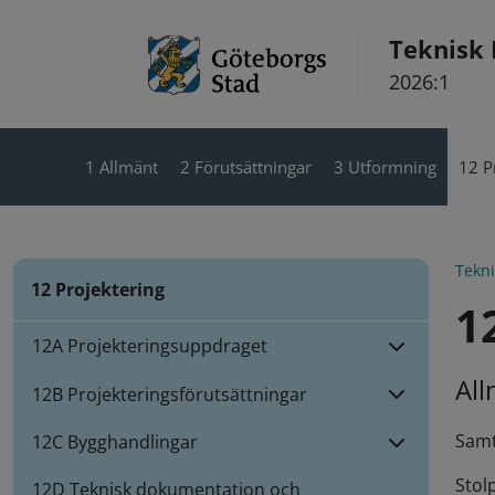
Hoppa till innehåll
Teknisk
2026:1
1 Allmänt
2 Förutsättningar
3 Utformning
12 P
Tekn
12 Projektering
1
12A Projekteringsuppdraget
Al
12B Projekteringsförutsättningar
Samt
12C Bygghandlingar
Stol
12D Teknisk dokumentation och