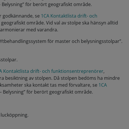
Belysning” för berört geografiskt område.
ör godkännande, se
1CA Kontaktlista drift- och
 geografiskt område. Vid val av stolpe ska hänsyn alltid
a harmonierar med varandra.
Ytbehandlingssystem för master och belysningsstolpar”.
sstolpar.
A Kontaktlista drift- och funktionsentreprenörer
,
öra besiktning av stolpen. Då stolpen bedöms ha mindre
tveksamheter ska kontakt tas med förvaltare, se
1CA
– Belysning” för berört geografiskt område.
 lucköppning.
.