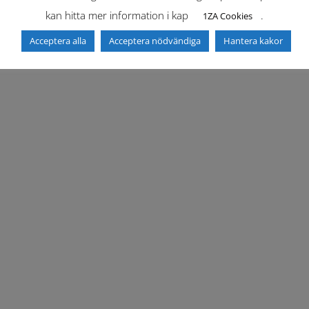
kan hitta mer information i kap
.
1ZA Cookies
Acceptera alla
Acceptera nödvändiga
Hantera kakor