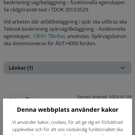
beskrivning väg/beläggning – funktionella egenskaper.
Se rådgörande text i TDOK 2013:0529.
Vid arbeten där asfaltbeläggning i spår ska utföras ska
Teknisk beskrivning spårväg/Beläggning – funktionella
egenskaper,
13PA1 TBv/bel
, användas. Spårvägsbanan
ska dimensioneras för ÅDT>4000 fordon.
Länkar (1)
Senast ändrad:
2023-01-03
Skriv ut
Denna webbplats använder kakor
Vi använder kakor, cookies, för att ge dig en förbättrad
upplevelse och för att viss nödvändig funktionalitet ska