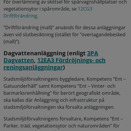
För överlämning av skötsel för spårvagnshållplatser och
vegetationsytor i spårområde, se
12CG3
Driftförändring
.
”Driftförändring (mall)” används för dessa anläggningar
även vid slutbesiktning (istället för ”övertagandebesked
(mall)”).
Dagvattenanläggning (enligt
3PA
Dagvatten
,
12EA3 Fördröjnings- och
reningsanläggningar
)
Stadsmiljöförvaltningens byggledare, Kompetens ”Ent –
Gatuunderhåll” samt Kompetens ”Ent – Vinter- och
barmarksrenhållning” för berört geografiskt område,
ska kallas där Anläggning och infrastruktur på
stadsmiljöförvaltningen ska förvalta anläggningen.
Stadsmiljöförvaltningens förvaltare, Kompetens ”Ent –
Parker, träd, vegetationsytor och naturområden” för