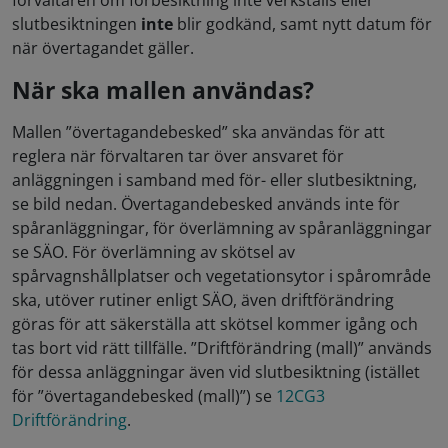
förvaltaren om förbesiktning inte verkställs eller
slutbesiktningen
inte
blir godkänd, samt nytt datum för
när övertagandet gäller.
När ska mallen användas?
Mallen ”övertagandebesked” ska användas för att
reglera när förvaltaren tar över ansvaret för
anläggningen i samband med för- eller slutbesiktning,
se bild nedan. Övertagandebesked används inte för
spåranläggningar, för överlämning av spåranläggningar
se SÄO. För överlämning av skötsel av
spårvagnshållplatser och vegetationsytor i spårområde
ska, utöver rutiner enligt SÄO, även driftförändring
göras för att säkerställa att skötsel kommer igång och
tas bort vid rätt tillfälle. ”Driftförändring (mall)” används
för dessa anläggningar även vid slutbesiktning (istället
för ”övertagandebesked (mall)”) se
12CG3
Driftförändring
.