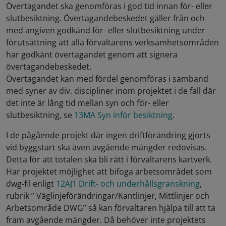
Övertagandet ska genomföras i god tid innan för- eller
slutbesiktning. Övertagandebeskedet gäller från och
med angiven godkänd för- eller slutbesiktning under
förutsättning att alla förvaltarens verksamhetsområden
har godkänt övertagandet genom att signera
övertagandebeskedet.
Övertagandet kan med fördel genomföras i samband
med syner av div. discipliner inom projektet i de fall där
det inte är lång tid mellan syn och för- eller
slutbesiktning, se
13MA Syn inför besiktning
.
I de pågående projekt där ingen driftförändring gjorts
vid byggstart ska även avgående mängder redovisas.
Detta för att totalen ska bli rätt i förvaltarens kartverk.
Har projektet möjlighet att bifoga arbetsområdet som
dwg-fil enligt
12AJ1 Drift- och underhållsgranskning
,
rubrik ” Väglinjeförändringar/Kantlinjer, Mittlinjer och
Arbetsområde DWG” så kan förvaltaren hjälpa till att ta
fram avgående mängder. Då behöver inte projektets