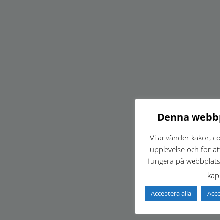
Denna webbp
Vi använder kakor, co
upplevelse och för at
fungera på webbplatse
ka
Acceptera alla
Acc