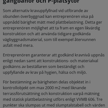
gångbanor och P-platsytor
Som alternativ kravuppfyllnad vid utförande av
obunden överbyggnad kan entreprenören visa på
uppnådd bärighet mätt med plattbelastning. Detta ger
entreprenören möjlighet att ta fram en egen likvärdig
konstruktion och att använda tidigare godkända
vägbyggnadsmaterial, som till exempel återvunnen
asfalt med mera.
Entreprenören garanterar att godkänd kravnivå uppnås
enligt nedan samt att konstruktions- och materialval
godkänns av beställaren som beständigt och
uppfyllande av krav på hygien, hälsa och miljö.
För bestämning av bärigheten delas objektet in i
kontrollobjekt om max 2000 m2 med liknande
terrassförutsättning och konstruktion varpå mätning
med statisk plattbelastning utförs enligt VVMB 606. Tre
punkter ska slumpas ut med slumptalstabell och värden