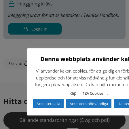
Inloggning krävs
Inloggning krävs för att se kontakter i Teknisk Handbok.
Logga in
Denna webbplats använder ka
Senast ändrad:
2024-04-24
Skriv ut
Vi använder kakor, cookies, för att ge dig en för
upplevelse och för att viss nödvändig funktionali
fungera på webbplatsen. Du kan hitta mer inform
kap
.
1ZA Cookies
Hitta direkt
Acceptera alla
Acceptera nödvändiga
Hanter
Gällande standardritningar (Dwg och pdf)