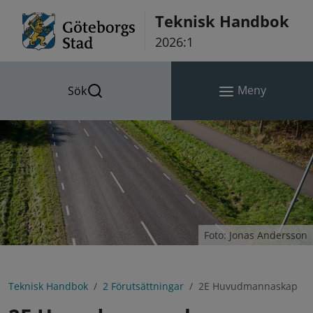
Hoppa till innehåll
Teknisk Handbok
2026:1
Meny
Sök
Foto: Jonas Andersson
Teknisk Handbok
2 Förutsättningar
2E Huvudmannaskap