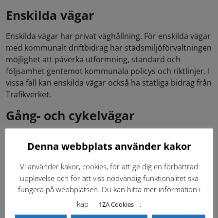
Enskilda vägar
Enskilda vägar har privat väghållning. För enskilda vägar
med kommunalt driftbidrag har stadsmiljöförvaltningen
möjlighet att påverka utformning, standard och
följsamhet gentemot kommunala policys och riktlinjer. I
vissa fall kan enskilda vägar också ha statliga bidrag från
Trafikverket.
Gång- och cykelvägar
Kommunen är normalt väghållare för gång- och
Denna webbplats använder kakor
cykelvägar på allmän plats.
Torgytor
Vi använder kakor, cookies, för att ge dig en förbättrad
upplevelse och för att viss nödvändig funktionalitet ska
Kommunen är normalt väghållare för torgytor på
fungera på webbplatsen. Du kan hitta mer information i
allmän plats.
kap
.
1ZA Cookies