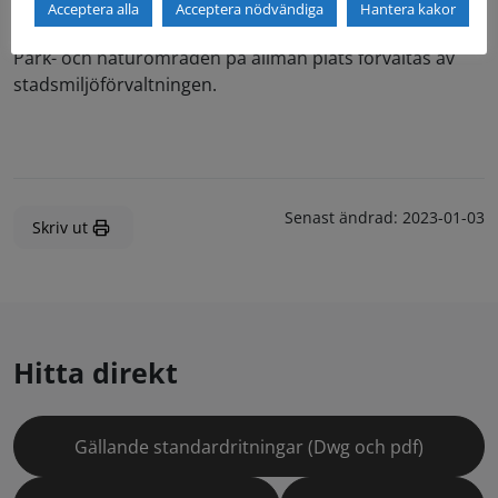
Park och naturområden
Acceptera alla
Acceptera nödvändiga
Hantera kakor
Park- och naturområden på allmän plats förvaltas av
stadsmiljöförvaltningen.
Senast ändrad:
2023-01-03
Skriv ut
Hitta direkt
Gällande standardritningar (Dwg och pdf)