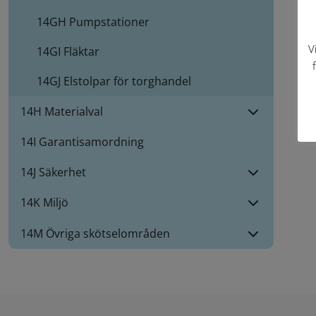
14GH
Pumpstationer
V
14GI
Fläktar
14GJ
Elstolpar för torghandel
14H Materialval
14I Garantisamordning
14J Säkerhet
14K Miljö
14M Övriga skötselområden