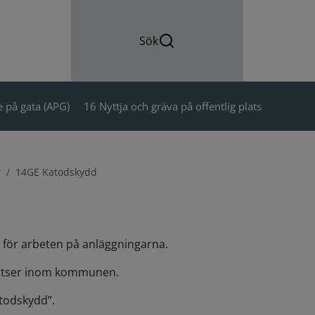
Sök
 på gata (APG)
16 Nyttja och gräva på offentlig plats
r
14GE Katodskydd
r för arbeten på anläggningarna.
platser inom kommunen.
atodskydd”.