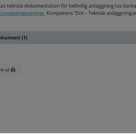
as teknisk dokumentation för befintlig anläggning tas konta
tionsentreprenörer
,
Kompetens ”Ent – Teknisk anläggningar
kument (1)
iv ut