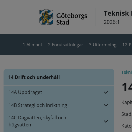
Hoppa till innehåll
Teknisk
2026:1
1 Allmänt
2 Förutsättningar
3 Utformning
12 P
Tekn
14 Drift och underhåll
1
14A Uppdraget
Kapi
14B Strategi och inriktning
Stad
14C Dagvatten, skyfall och
högvatten
Kato