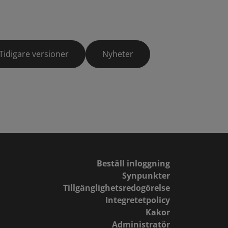
Tidigare versioner
Nyheter
Beställ inloggning
Synpunkter
Tillgänglighetsredogörelse
Integretetpolicy
Kakor
Administratör