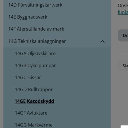
14D Förvaltningskartverk
Önsk
funk
14E Byggnadsverk
14F Återställande av mark
Do
14G Tekniska anläggningar
14GA
Oljeavskiljare
14GB
Cykelpumpar
Skr
14GC
Hissar
14GD
Rulltrappor
14GE
Katodskydd
14GF
Avfuktare
14GG
Markvärme