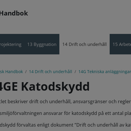
 Handbok
rojektering
13 Byggnation
14 Drift och underhåll
15 Arbete
isk Handbok
14 Drift och underhåll
14G Tekniska anläggninga
4GE Katodskydd
tlet beskriver drift och underhåll, ansvarsgränser och regle
smiljöförvaltningen ansvarar för katodskydd på ett antal 
dskydd förvaltas enligt dokument ”Drift och underhåll av k