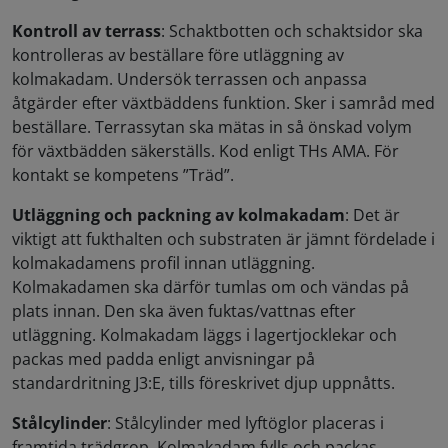
Kontroll av terrass
: Schaktbotten och schaktsidor ska
kontrolleras av beställare före utläggning av
kolmakadam. Undersök terrassen och anpassa
åtgärder efter växtbäddens funktion. Sker i samråd med
beställare. Terrassytan ska mätas in så önskad volym
för växtbädden säkerställs. Kod enligt THs AMA. För
kontakt se kompetens ”Träd”.
Utläggning och packning av kolmakadam
: Det är
viktigt att fukthalten och substraten är jämnt fördelade i
kolmakadamens profil innan utläggning.
Kolmakadamen ska därför tumlas om och vändas på
plats innan. Den ska även fuktas/vattnas efter
utläggning. Kolmakadam läggs i lagertjocklekar och
packas med padda enligt anvisningar på
standardritning J3:E, tills föreskrivet djup uppnåtts.
Stålcylinder
: Stålcylinder med lyftöglor placeras i
framtida trädgrop. Kolmakadam fylls och packas