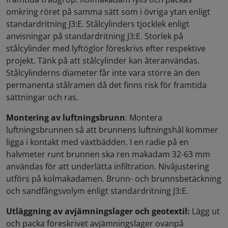
omkring röret på samma sätt som i övriga ytan enligt
standardritning J3:E. Stålcylinders tjocklek enligt
anvisningar på standardritning J3:E. Storlek på
stålcylinder med lyftöglor föreskrivs efter respektive
projekt. Tänk på att stålcylinder kan återanvändas.
Stålcylinderns diameter får inte vara större än den
permanenta stålramen då det finns risk för framtida
sättningar och ras.
Montering av luftningsbrunn
: Montera
luftningsbrunnen så att brunnens luftningshål kommer
ligga i kontakt med växtbädden. I en radie på en
halvmeter runt brunnen ska ren makadam 32-63 mm
användas för att underlätta infiltration. Nivåjustering
utförs på kolmakadamen. Brunn- och brunnsbetäckning
och sandfångsvolym enligt standardritning J3:E.
Utläggning av avjämningslager och geotextil:
Lägg ut
och packa föreskrivet avjämningslager ovanpå