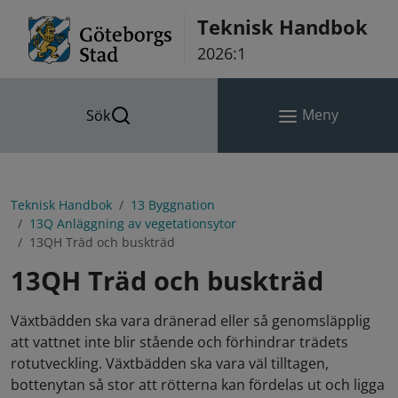
Hoppa till innehåll
Teknisk Handbok
2026:1
Meny
Sök
Teknisk Handbok
13 Byggnation
13Q Anläggning av vegetationsytor
13QH Träd och buskträd
13QH Träd och buskträd
Växtbädden ska vara dränerad eller så genomsläpplig
att vattnet inte blir stående och förhindrar trädets
rotutveckling. Växtbädden ska vara väl tilltagen,
bottenytan så stor att rötterna kan fördelas ut och ligga