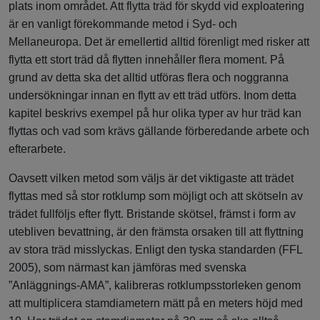
plats inom området. Att flytta träd för skydd vid exploatering
är en vanligt förekommande metod i Syd- och
Mellaneuropa. Det är emellertid alltid förenligt med risker att
flytta ett stort träd då flytten innehåller flera moment. På
grund av detta ska det alltid utföras flera och noggranna
undersökningar innan en flytt av ett träd utförs. Inom detta
kapitel beskrivs exempel på hur olika typer av hur träd kan
flyttas och vad som krävs gällande förberedande arbete och
efterarbete.
Oavsett vilken metod som väljs är det viktigaste att trädet
flyttas med så stor rotklump som möjligt och att skötseln av
trädet fullföljs efter flytt. Bristande skötsel, främst i form av
utebliven bevattning, är den främsta orsaken till att flyttning
av stora träd misslyckas. Enligt den tyska standarden (FFL
2005), som närmast kan jämföras med svenska
”Anläggnings-AMA”, kalibreras rotklumpsstorleken genom
att multiplicera stamdiametern mätt på en meters höjd med