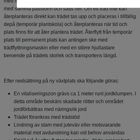
med maskinen och transporteras till det uppgrävda hålet
med samma passform och sätts ner. Om ett träd inte kan
återplanteras direkt kan trädet tas upp och placeras i tillfällig
depå (temporär plantskola) och återplanteras när tid och
plats finns för att åter plantera trädet. Återflytt från temporär
plats till permanent plats kan antingen ske med
trädflyttningsmaskin eller med en större hjullastare
beroende på trädets storlek och transportens längd.
Efter nedsättning på ny växtplats ska följande göras:
En vitaliseringszon grävs ca 1 meter runt jordklumpen. I
detta område beskärs skadade rötter och området
jordförbättras med näringsrik jord
Trädet förankras med trädstöd
Lindning av stam med juteväv eller motsvarande
material mot avdunstning kan vid behov användas