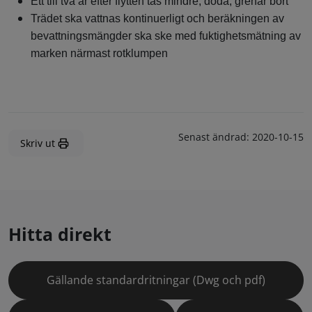
Ett till två år efter flytten tas mindre, döda, grenar bort
Trädet ska vattnas kontinuerligt och beräkningen av
bevattningsmängder ska ske med fuktighetsmätning av
marken närmast rotklumpen
Senast ändrad:
2020-10-15
Skriv ut
Hitta direkt
Gällande standardritningar (Dwg och pdf)