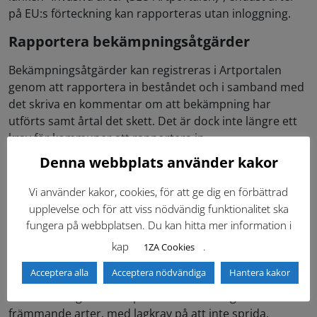
på EU:s förteckning kan rapporteras utan inloggning.
Rapportera bekämpningsåtgärder
Bekämpningsåtgärder kan registreras i Artportalen
genom att rapportera in beståndet och i samband med
det skriva en kommentar om att bekämpning har
utförts samt årtal det skett. Det är dock inte längre ett
krav för kommuner att rapportera in
bekämpningsåtgärder.
Denna webbplats använder kakor
Invasiva främmande växter på EU:s
Vi använder kakor, cookies, för att ge dig en förbättrad
förteckning över främmande arter
upplevelse och för att viss nödvändig funktionalitet ska
fungera på webbplatsen. Du kan hitta mer information i
Invasiva främmande arter som finns med i EU:s
förteckning är fastighetsägaren eller förvaltaren skyldig
kap
.
1ZA Cookies
att bekämpa. Några vanliga växter på västkusten är
Acceptera alla
Acceptera nödvändiga
Hantera kakor
jätteloka, jättebalsamin och gul skunkkalla. Parkslide
finns från augusti 2025 på EU:s förteckning över invasiva
främmande arter, med lagkrav på att inte sprida,