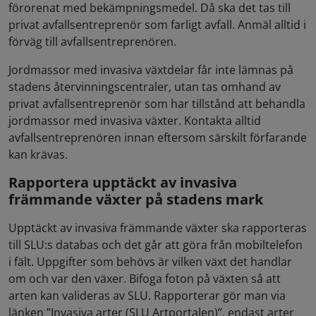
förorenat med bekämpningsmedel. Då ska det tas till
privat avfallsentreprenör som farligt avfall. Anmäl alltid i
förväg till avfallsentreprenören.
Jordmassor med invasiva växtdelar får inte lämnas på
stadens återvinningscentraler, utan tas omhand av
privat avfallsentreprenör som har tillstånd att behandla
jordmassor med invasiva växter. Kontakta alltid
avfallsentreprenören innan eftersom särskilt förfarande
kan krävas.
Rapportera upptäckt av invasiva
främmande växter på stadens mark
Upptäckt av invasiva främmande växter ska rapporteras
till SLU:s databas och det går att göra från mobiltelefon
i fält. Uppgifter som behövs är vilken växt det handlar
om och var den växer. Bifoga foton på växten så att
arten kan valideras av SLU. Rapporterar gör man via
länken ”Invasiva arter (SLU Artportalen)”, endast arter