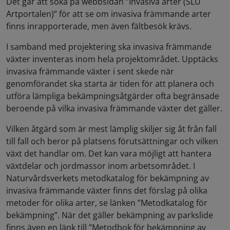
Det går att söka på webbsidan ”Invasiva arter (SLU
Artportalen)” för att se om invasiva främmande arter
finns inrapporterade, men även fältbesök krävs.
I samband med projektering ska invasiva främmande
växter inventeras inom hela projektområdet. Upptäcks
invasiva främmande växter i sent skede när
genomförandet ska starta är tiden för att planera och
utföra lämpliga bekämpningsåtgärder ofta begränsade
beroende på vilka invasiva främmande växter det gäller.
Vilken åtgärd som är mest lämplig skiljer sig åt från fall
till fall och beror på platsens förutsättningar och vilken
växt det handlar om. Det kan vara möjligt att hantera
växtdelar och jordmassor inom arbetsområdet. I
Naturvårdsverkets metodkatalog för bekämpning av
invasiva främmande växter finns det förslag på olika
metoder för olika arter, se länken ”Metodkatalog för
bekämpning”. När det gäller bekämpning av parkslide
finns även en länk till ”Metodbok för bekämpning av