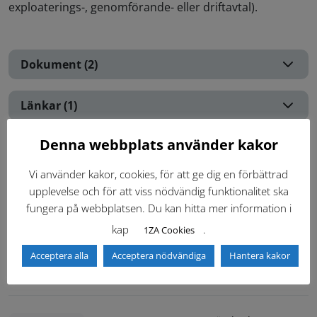
exploaterings-, genomförande- eller driftavtal).
Dokument (2)
Länkar (1)
Denna webbplats använder kakor
Kontakter
Vi använder kakor, cookies, för att ge dig en förbättrad
Inloggning krävs
upplevelse och för att viss nödvändig funktionalitet ska
Inloggning krävs för att se kontakter i Teknisk Handbok.
fungera på webbplatsen. Du kan hitta mer information i
kap
.
1ZA Cookies
Logga in
Acceptera alla
Acceptera nödvändiga
Hantera kakor