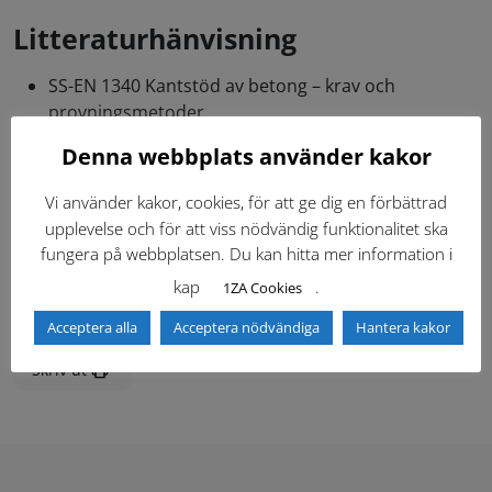
Litteraturhänvisning
SS-EN 1340 Kantstöd av betong – krav och
provningsmetoder
SS-EN 1343 Kantsten av natursten för utomhusbruk
Denna webbplats använder kakor
– krav och provningsmetoder
Vi använder kakor, cookies, för att ge dig en förbättrad
upplevelse och för att viss nödvändig funktionalitet ska
Ritningar (2)
fungera på webbplatsen. Du kan hitta mer information i
kap
.
1ZA Cookies
Acceptera alla
Acceptera nödvändiga
Hantera kakor
Senast ändrad:
2024-04-24
Skriv ut