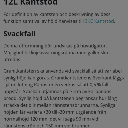
12L Kantstöd
För definition av kantsten och beskrivning av dess
funktion samt val av höjd hänvisas till
3KC Kantstöd
.
Svackfall
Denna utformning bör undvikas på huvudgator.
Möjlighet till linjeavvatningsränna med galler ska
utredas.
Granitkantsten ska används vid svackfall så att variabel
synlig höjd kan göras. Granitkantstenens överkant läggs
i jämn lutning Rännstenen veckas så att 0,5 % fall
uppstår. Svackan utjämnas på > 3 m av körbanans
bredd. Synlig höjd på kantstenen begränsar hur lång
sträcka det blir mellan rännstensbrunnarna. Synliga
höjden får variera +30 till -30 mm utgående från
normalhöjd 120 mm, det vill säga 90 mm vid
rännstenskrön och 150 mm vid brunnen.