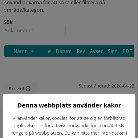
Använd boxarna för att söka eller filtrera på
område/kategori.
Sök
Namn
#
Datum
Rev
Avser
Sign
PDF
Senast ändrad:
2026-04-22
Skriv ut
Denna webbplats använder kakor
Vi använder kakor, cookies, för att ge dig en förbättrad
upplevelse och för att viss nödvändig funktionalitet ska
Hitta direkt
fungera på webbplatsen. Du kan hitta mer information i