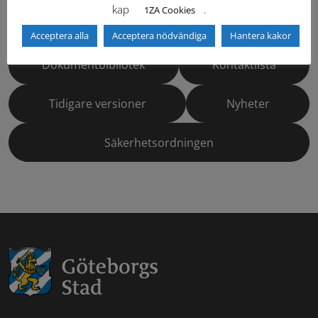
kap
.
1ZA Cookies
Gällande standardritningar (Dwg och pdf)
Acceptera alla
Acceptera nödvändiga
Hantera kakor
Dokumentbibliotek
Kontaktlista
Tidigare versioner
Nyheter
Säkerhetsordningen