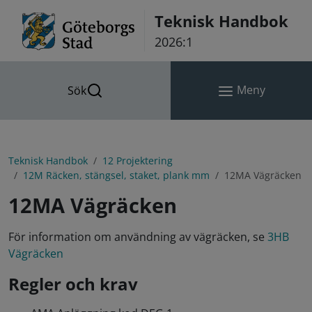
Hoppa till innehåll
Teknisk Handbok
2026:1
Meny
Sök
Teknisk Handbok
12 Projektering
12M Räcken, stängsel, staket, plank mm
12MA Vägräcken
12MA Vägräcken
För information om användning av vägräcken, se
3HB
Vägräcken
Regler och krav