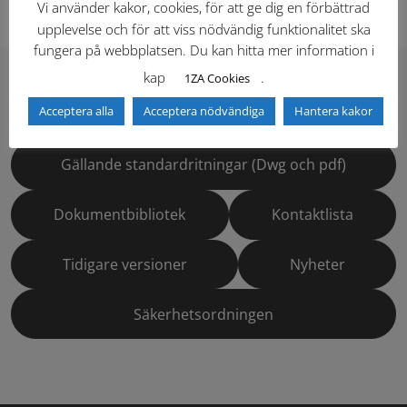
Vi använder kakor, cookies, för att ge dig en förbättrad
upplevelse och för att viss nödvändig funktionalitet ska
fungera på webbplatsen. Du kan hitta mer information i
kap
.
1ZA Cookies
Hitta direkt
Acceptera alla
Acceptera nödvändiga
Hantera kakor
Gällande standardritningar (Dwg och pdf)
Dokumentbibliotek
Kontaktlista
Tidigare versioner
Nyheter
Säkerhetsordningen