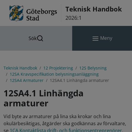
Hoppa till innehåll
Teknisk Handbok
2026:1
Meny
Sök
Teknisk Handbok
12 Projektering
12S Belysning
12SA Kravspecifikation belysningsanläggning
12SA4 Armaturer
12SA4.1 Linhängda armaturer
12SA4.1 Linhängda
armaturer
Vid byte av armaturer på lina ska krokar och lina
okulärbesiktigas, åtgärder ska godkännas av förvaltare,
se
1CA Kontaktlista drift- och funktionsentreprenörer
,