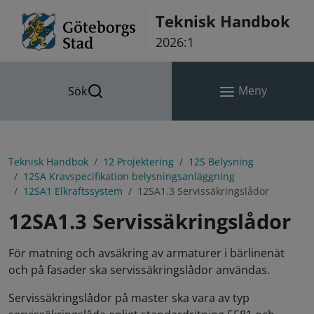
Hoppa till innehåll
Teknisk Handbok
2026:1
Meny
Sök
Teknisk Handbok
12 Projektering
12S Belysning
12SA Kravspecifikation belysningsanläggning
12SA1 Elkraftssystem
12SA1.3 Servissäkringslådor
12SA1.3 Servissäkringslådor
För matning och avsäkring av armaturer i bärlinenät
och på fasader ska servissäkringslådor användas.
Servissäkringslådor på master ska vara av typ