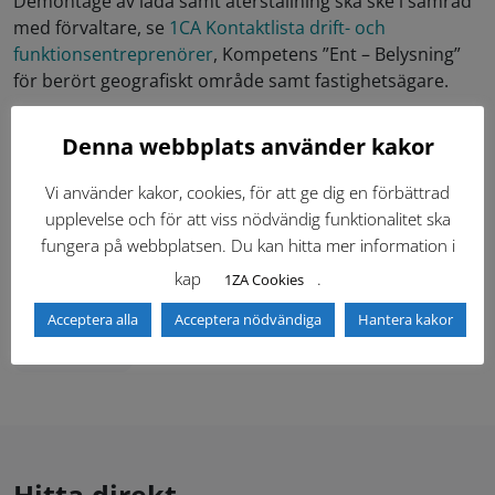
Demontage av låda samt återställning ska ske i samråd
med förvaltare, se
1CA Kontaktlista drift- och
funktionsentreprenörer
, Kompetens ”Ent – Belysning”
för berört geografiskt område samt fastighetsägare.
Denna webbplats använder kakor
Dokument (1)
Vi använder kakor, cookies, för att ge dig en förbättrad
upplevelse och för att viss nödvändig funktionalitet ska
Ritningar (8)
fungera på webbplatsen. Du kan hitta mer information i
kap
.
1ZA Cookies
Acceptera alla
Acceptera nödvändiga
Hantera kakor
Senast ändrad:
2026-04-22
Skriv ut