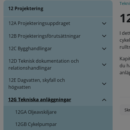
Tekn
12 Projektering
1
12A Projekteringsuppdraget
I de
12B Projekteringsförutsättningar
cyke
rull
12C Bygghandlingar
Kapi
12D Teknisk dokumentation och
du h
relationshandlingar
anlä
12E Dagvatten, skyfall och
högvatten
12G Tekniska anläggningar
Skr
12GA
Oljeavskiljare
12GB
Cykelpumpar