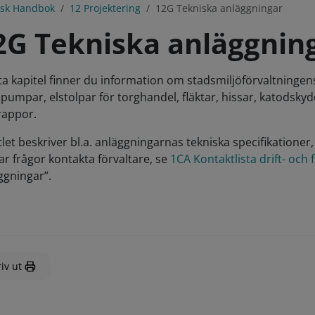
isk Handbok
12 Projektering
12G Tekniska anläggningar
2G Tekniska anläggnin
tta kapitel finner du information om stadsmiljöförvaltninge
lpumpar, elstolpar för torghandel, fläktar, hissar, katodsky
trappor.
tlet beskriver bl.a. anläggningarnas tekniska specifikation
ar frågor kontakta förvaltare, se
1CA Kontaktlista drift- och
ggningar”.
iv ut