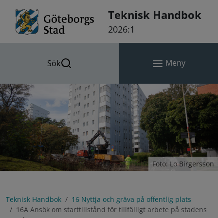
Hoppa till innehåll
Teknisk Handbok
2026:1
Meny
Sök
Foto: Lo Birgersson
Teknisk Handbok
16 Nyttja och gräva på offentlig plats
16A Ansök om starttillstånd för tillfälligt arbete på stadens