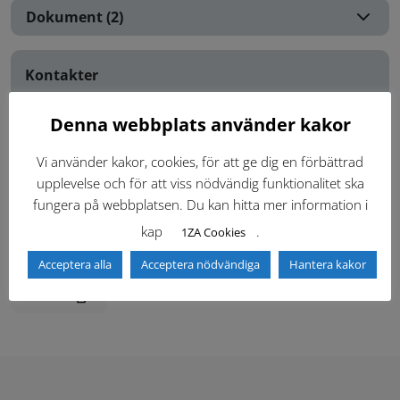
Dokument (2)
Kontakter
Inloggning krävs
Denna webbplats använder kakor
Inloggning krävs för att se kontakter i Teknisk Handbok.
Vi använder kakor, cookies, för att ge dig en förbättrad
upplevelse och för att viss nödvändig funktionalitet ska
Logga in
fungera på webbplatsen. Du kan hitta mer information i
kap
.
1ZA Cookies
Acceptera alla
Acceptera nödvändiga
Hantera kakor
Senast ändrad:
2024-04-24
Skriv ut