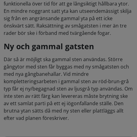
funktionella över tid för att ge långsiktigt hållbara ytor.
En mindre noggrant satt yta kan utseendemässigt skilja
sig från en angränsande gammal yta på ett icke
önskvärt sätt. Raksättning av smågatsten i mer än tre
rader bör ske i förband med tvärgående fogar.
Ny och gammal gatsten
Där så är möjligt ska gammal sten användas. Större
gångytor med sten får byggas med ny smågatsten och
med nya gångbanehallar. Vid mindre
kompletteringsarbeten i gammal sten av röd-brun-grå
typ får ej ny/begagnad sten av ljusgrå typ användas. Om
inte sten av rätt färg kan levereras måste brytning ske
av ett samlat parti på ett ej iögonfallande ställe. Den
brutna ytan sätts då med ny sten eller plattläggs allt
efter vad planen föreskriver.