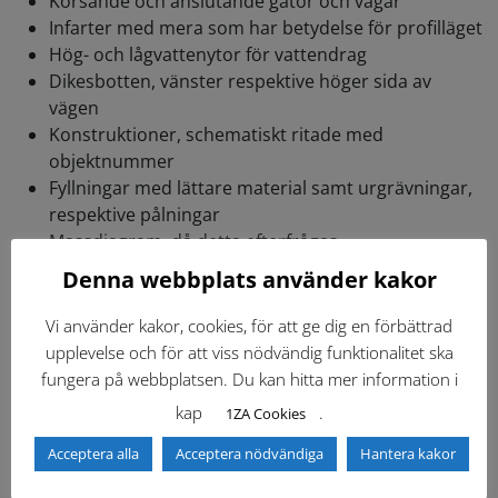
Korsande och anslutande gator och vägar
Infarter med mera som har betydelse för profilläget
Hög- och lågvattenytor för vattendrag
Dikesbotten, vänster respektive höger sida av
vägen
Konstruktioner, schematiskt ritade med
objektnummer
Fyllningar med lättare material samt urgrävningar,
respektive pålningar
Massdiagram, då detta efterfrågas
Denna webbplats använder kakor
Se ritningsmall ” 0012-Ritningsmall längdprofil”, för
instruktioner och användning av ritningsmallar se
1BB1
Vi använder kakor, cookies, för att ge dig en förbättrad
Instruktion ritningsmallar
.
upplevelse och för att viss nödvändig funktionalitet ska
fungera på webbplatsen. Du kan hitta mer information i
För generella regler för upprättande av ritningar se
12CE Ritningar
.
kap
.
1ZA Cookies
Acceptera alla
Acceptera nödvändiga
Hantera kakor