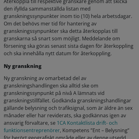
Återkoppla till respektive granskare genom att skicka
den ifyllda sammanställda listan med
granskningssynpunkter inom tio (10) hela arbetsdagar.
Om det behövs mer tid för hantering av
granskningssynpunkter ska detta återkopplas till
granskarna så snart som möjligt. Meddelande om
försening ska göras senast sista dagen för återkoppling
och ska innehålla nytt datum för återkoppling.
Ny granskning
Ny granskning av omarbetad del av
granskningshandlingen ska alltid ske om
granskningssynpunkt på nivå A lämnats vid
granskningstillfället. Godkända granskningshandlingar
gällande belysning och trafiksignal, som är äldre än sex
månader eller har reviderats, ska godkännas igen av
ansvarig förvaltare, se
1CA Kontaktlista drift- och
funktionsentreprenörer
, Kompetens ”Ent – Belysning”
för berört geografiskt område eller av denne utsedd