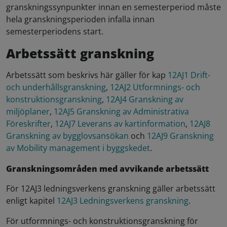
granskningssynpunkter innan en semesterperiod måste
hela granskningsperioden infalla innan
semesterperiodens start.
Arbetssätt granskning
A
rbetssätt som beskrivs här gäller för kap
12AJ1 Drift-
och underhållsgranskning
,
12AJ2 Utformnings- och
konstruktionsgranskning
,
12AJ4 Granskning av
miljöplaner
,
12AJ5 Granskning av Administrativa
Föreskrifter
,
12AJ7 Leverans av kartinformation
,
12AJ8
Granskning av bygglovsansökan
och
12AJ9 Granskning
av Mobility management i byggskedet
.
Granskningsområden med avvikande arbetssätt
För 12AJ3 ledningsverkens granskning gäller arbetssätt
enligt kapitel
12AJ3 Ledningsverkens granskning
.
För utformnings- och konstruktionsgranskning för