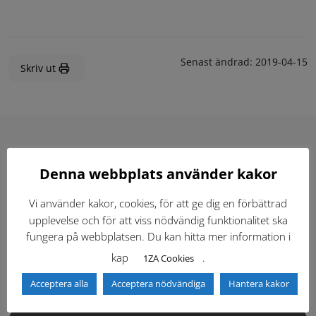
Senast ändrad:
2019-04-15
Skriv ut
Hitta direkt
Denna webbplats använder kakor
Vi använder kakor, cookies, för att ge dig en förbättrad
Gällande standardritningar (Dwg och pdf)
upplevelse och för att viss nödvändig funktionalitet ska
fungera på webbplatsen. Du kan hitta mer information i
Dokumentbibliotek
Kontaktlista
kap
.
1ZA Cookies
Tidigare versioner
Nyheter
Acceptera alla
Acceptera nödvändiga
Hantera kakor