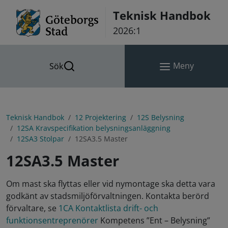
Hoppa till innehåll
Teknisk Handbok
2026:1
Meny
Sök
Teknisk Handbok
12 Projektering
12S Belysning
12SA Kravspecifikation belysningsanläggning
12SA3 Stolpar
12SA3.5 Master
12SA3.5 Master
Om mast ska flyttas eller vid nymontage ska detta vara
godkänt av stadsmiljöförvaltningen. Kontakta berörd
förvaltare, se
1CA Kontaktlista drift- och
funktionsentreprenörer
Kompetens ”Ent – Belysning”