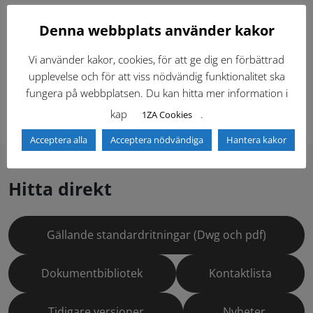
Ritningar (1)
Denna webbplats använder kakor
Vi använder kakor, cookies, för att ge dig en förbättrad
upplevelse och för att viss nödvändig funktionalitet ska
Senast ändrad:
2026-04-22
fungera på webbplatsen. Du kan hitta mer information i
Skriv ut
kap
.
1ZA Cookies
Acceptera alla
Acceptera nödvändiga
Hantera kakor
Hitta direkt
Gällande standardritningar (Dwg och pdf)
Dokumentbibliotek
Kontaktlista
Tidigare versioner
Nyheter