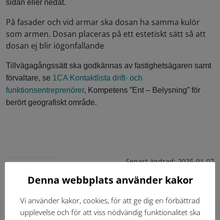
sidan eller nedåt.
På fasader och vid armar ska dosan ha samma kulör
som armen. Dosan placeras på ett estetiskt sätt så att
dosan ej blir iögonfallande
Tillvägagångssätt ska godkännas av fastighetsägaren samt
förvaltare, se
1CA Kontaktlista drift- och
funktionsentreprenörer
, Kompetens ”Ent – Belysning” för
berört geografiskt område.
Senast ändrad:
2025-01-07
Skriv ut
Denna webbplats använder kakor
Vi använder kakor, cookies, för att ge dig en förbättrad
upplevelse och för att viss nödvändig funktionalitet ska