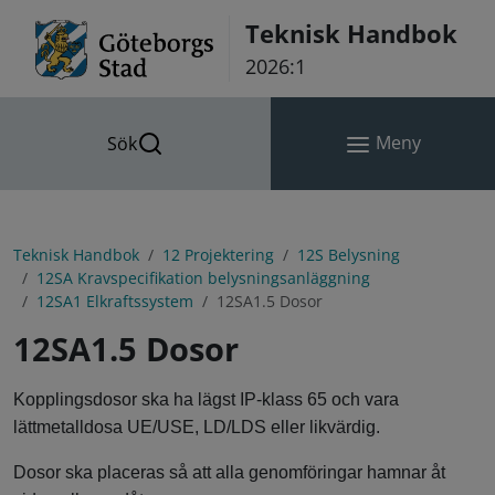
Hoppa till innehåll
Teknisk Handbok
2026:1
Meny
Sök
Teknisk Handbok
12 Projektering
12S Belysning
12SA Kravspecifikation belysningsanläggning
12SA1 Elkraftssystem
12SA1.5 Dosor
12SA1.5 Dosor
Kopplingsdosor ska ha lägst IP-klass 65 och vara
lättmetalldosa UE/USE, LD/LDS eller likvärdig.
Dosor ska placeras så att alla genomföringar hamnar åt