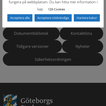
fungera på webbplatsen. Du kan hitta mer information i
Hitta direkt
kap
.
1ZA Cookies
Acceptera alla
Acceptera nödvändiga
Hantera kakor
Gällande standardritningar (Dwg och pdf)
Dokumentbibliotek
Kontaktlista
Tidigare versioner
Nyheter
Säkerhetsordningen