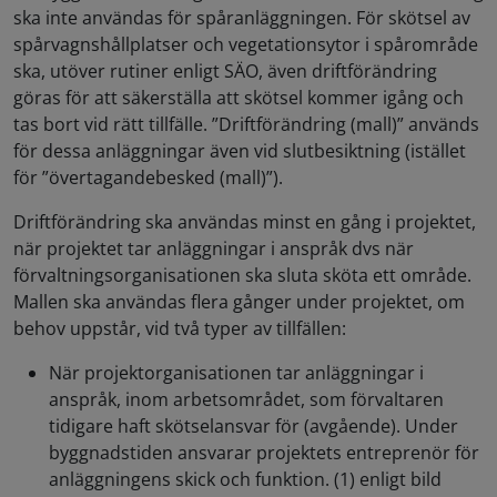
ska inte användas för spåranläggningen. För skötsel av
spårvagnshållplatser och vegetationsytor i spårområde
ska, utöver rutiner enligt SÄO, även driftförändring
göras för att säkerställa att skötsel kommer igång och
tas bort vid rätt tillfälle. ”Driftförändring (mall)” används
för dessa anläggningar även vid slutbesiktning (istället
för ”övertagandebesked (mall)”).
Driftförändring ska användas minst en gång i projektet,
när projektet tar anläggningar i anspråk dvs när
förvaltningsorganisationen ska sluta sköta ett område.
Mallen ska användas flera gånger under projektet, om
behov uppstår, vid två typer av tillfällen:
När projektorganisationen tar anläggningar i
anspråk, inom arbetsområdet, som förvaltaren
tidigare haft skötselansvar för (avgående). Under
byggnadstiden ansvarar projektets entreprenör för
anläggningens skick och funktion. (1) enligt bild