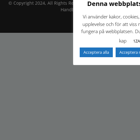
Denna webbplats
© Copyright 2024, All Rights Reserved by Göteborg Teknisk
Handbok
Vi använder kakor, cookies, 
upplevelse och för att viss 
fungera på webbplatsen. Du 
kap
1ZA
Acceptera alla
Acceptera 