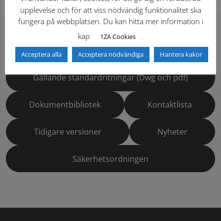
upplevelse och för att viss nödvändig funktionalitet ska
fungera på webbplatsen. Du kan hitta mer information i
kap
.
1ZA Cookies
Hitta direkt
Acceptera alla
Acceptera nödvändiga
Hantera kakor
Gällande standardritningar (Dwg och pdf)
Dokumentbibliotek
Kontaktlista
Tidigare versioner
Nyheter
Säkerhetsordningen