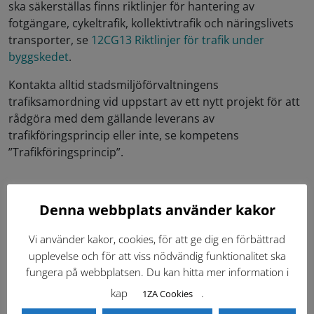
ska säkerställas finns riktlinjer för hantering av
fotgängare, cykeltrafik, kollektivtrafik och näringslivets
transporter, se
12CG13 Riktlinjer för trafik under
byggskedet
.
Kontakta alltid stadsmiljöförvaltningens
trafiksamordning vid uppstart av ett nytt projekt för att
rådgöra med dem gällande leverans av
trafikföringsprincip eller inte, se kompetens
”Trafikföringsprincip”.
Denna webbplats använder kakor
Dokument (10)
Vi använder kakor, cookies, för att ge dig en förbättrad
upplevelse och för att viss nödvändig funktionalitet ska
fungera på webbplatsen. Du kan hitta mer information i
Kontakter
kap
.
1ZA Cookies
Inloggning krävs