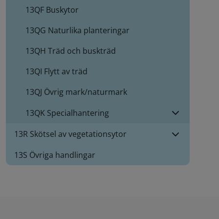
13QF
Buskytor
13QG
Naturlika planteringar
13QH
Träd och buskträd
13QI
Flytt av träd
13QJ
Övrig mark/naturmark
13QK
Specialhantering
13R Skötsel av vegetationsytor
13S Övriga handlingar