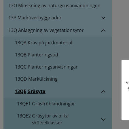
13O Minskning av naturgrusanvändningen
13P Marköverbyggnader
13Q Anläggning av vegetationsytor
13QA
Krav på jordmaterial
13QB
Planteringstid
13QC
Planteringsanvisningar
13QD
Marktäckning
V
13QE
Gräsyta
13QE1
Gräsfröblandningar
13QE2
Gräsytor av olika
skötselklasser