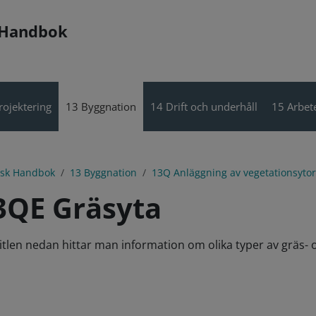
 Handbok
rojektering
13 Byggnation
14 Drift och underhåll
15 Arbete
isk Handbok
13 Byggnation
13Q Anläggning av vegetationsytor
3QE Gräsyta
pitlen nedan hittar man information om olika typer av gräs-