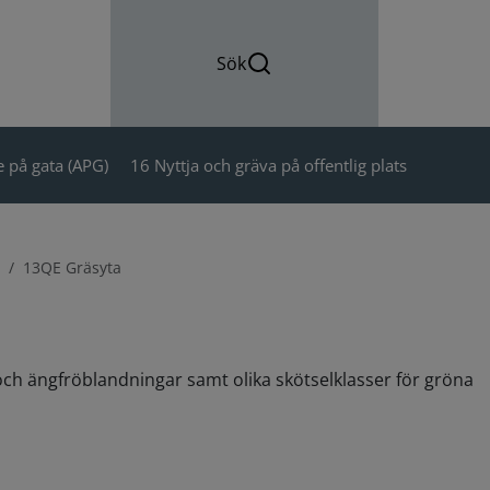
Sök
 på gata (APG)
16 Nyttja och gräva på offentlig plats
13QE Gräsyta
 och ängfröblandningar samt olika skötselklasser för gröna