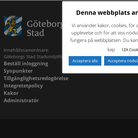
Denna webbplats a
Vi använder kakor, cookies, för 
upplevelse och för att viss nödv
fungera på webbplatsen. Du kan 
kap
1ZA Cook
Innehållssamordnare:
Göteborgs Stad Stadsmiljöförvaltningen
Acceptera alla
Acceptera nödv
Beställ inloggning
Synpunkter
Tillgänglighetsredogörelse
Integretetpolicy
Kakor
Administratör