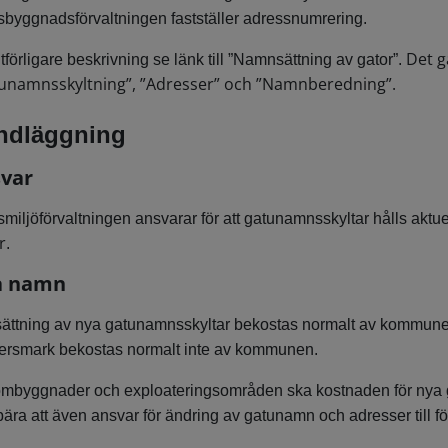
sbyggnadsförvaltningen fastställer adressnumrering.
Det g
tförligare beskrivning se länk till ”Namnsättning av gator”.
unamnsskyltning”, ”Adresser” och ”Namnberedning”.
ndläggning
var
miljöförvaltningen ansvarar för att gatunamnsskyltar hålls aktu
r
.
a namn
ättning av nya gatunamnsskyltar bekostas normalt av kommunen
tersmark bekostas normalt inte av kommunen.
ombyggnader och exploateringsområden ska kostnaden för nya gat
ära att även ansvar för ändring av gatunamn och adresser till föl