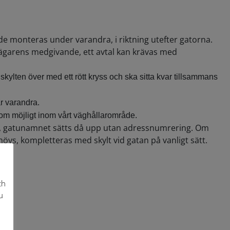
e monteras under varandra, i riktning utefter gatorna.
sägarens medgivande, ett avtal kan krävas med
lten över med ett rött kryss och ska sitta kvar tillsammans
r varandra.
 om möjligt inom vårt väghållarområde.
rna, gatunamnet sätts då upp utan adressnumrering. Om
övs, kompletteras med skylt vid gatan på vanligt sätt.
ch
u