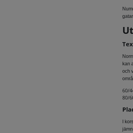
Numr
gata
Ut
Tex
Norma
kan a
och v
områd
60/4
80/6
Pla
I kor
jämn