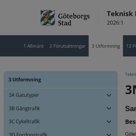
Hoppa till innehåll
Teknisk
2026:1
1 Allmänt
2 Förutsättningar
3 Utformning
12 P
Tekn
3 Utformning
3
3A Gatutyper
Sa
3B Gångtrafik
Bes
3C Cykeltrafik
Göte
3D Fordonstrafik