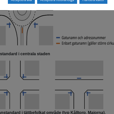
standard i centrala staden
anstandard i tättbefolkat område (typ Kålltorp, Majorna).