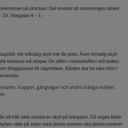
örekommer på sträckan. Det innebär att numreringen utmed
10, Storgatan 9 – 1.
fall, där tvåradig skylt inte får plats. Även treradig skylt
lle behövas två stolpar. De utförs i normalreflex i blå botten
om tilläggstavlor till vägmärken. Bården ska ha raka hörn.I
 användas.
dsnamn, trappor, gångvägar och andra trånga miljöer.
er.
ån ett håll sätts endast en skylt på tvärgatan. Då anges både
 skylten sätts på sidan med jämna nummer ska jämna nummer