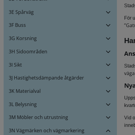
Stad
3E Spårväg
För u
3F Buss
”Gat
3G Korsning
Ha
3H Sidoområden
Ans
3I Sikt
Stads
väga
3J Hastighetsdämpande åtgärder
Ny
3K Materialval
Upps
3L Belysning
kvar
3M Möbler och utrustning
Vid 
inneb
3N Vägmärken och vägmarkering