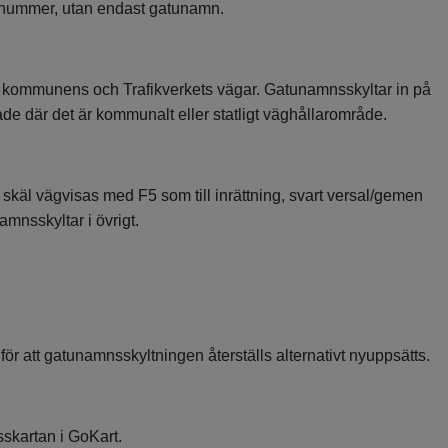
snummer, utan endast gatunamn.
 kommunens och Trafikverkets vägar. Gatunamnsskyltar in på
 där det är kommunalt eller statligt väghållarområde.
a skäl vägvisas med F5 som till inrättning, svart versal/gemen
mnsskyltar i övrigt.
r att gatunamnsskyltningen återställs alternativt nyuppsätts.
skartan i GoKart.