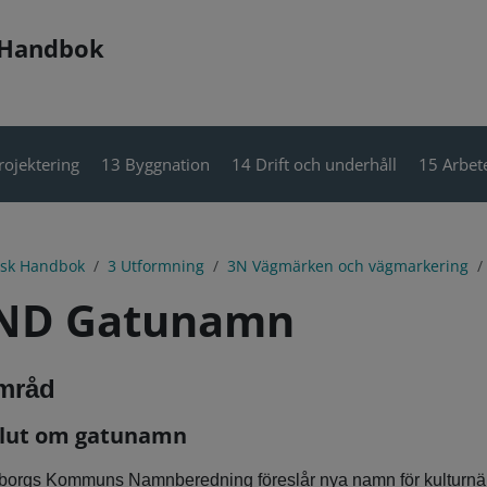
 Handbok
rojektering
13 Byggnation
14 Drift och underhåll
15 Arbete
isk Handbok
3 Utformning
3N Vägmärken och vägmarkering
ND Gatunamn
mråd
lut om gatunamn
borgs Kommuns Namnberedning föreslår nya namn för kulturnäm