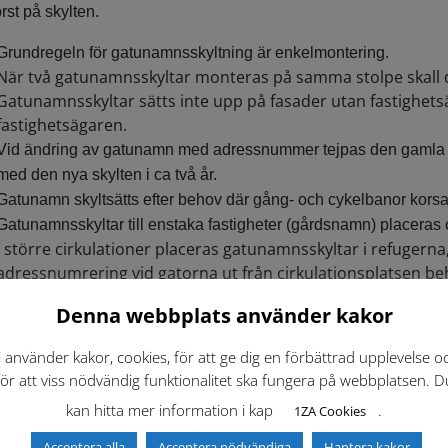
örst på skylten.
Grundregeln för gatunamnsskyltning är enkelmontering.
När två gatunamnsskyltar monteras på samma stolpe skall d
Gatunamnsskyltar sätts inte upp på fasader utan fastighet
fastighetsägaren.
Vid ändring av gatunamn med adressnummer tejpas den gamla sky
med den nya skylten i ca två år.
Gatunamn skyltsätts efter behov där gång- och cykelbanor korsa
Gatunamnsskyltar till enstaka fastigheter (gårdsnamn) placeras
I större cirkulationer placeras gatunamnsskyltar i refuge
adressnumrering vid gatorna ut från cirkulationsplatsen beh
kulationsplats
Denna webbplats använder kakor
i använder kakor, cookies, för att ge dig en förbättrad upplevelse o
för att viss nödvändig funktionalitet ska fungera på webbplatsen. D
kan hitta mer information i kap
.
1ZA Cookies
Acceptera alla
Acceptera nödvändiga
Hantera kakor