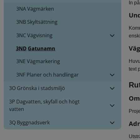
In p
3NA
Vägmärken
Und
3NB
Skyltsättning
Komm
3NC
Vägvisning
ensk
Väg
3ND
Gatunamn
3NE
Vägmarkering
Huvud
text 
3NF
Planer och handlingar
Rut
3O Grönska i stadsmiljö
Omb
3P Dagvatten, skyfall och högt
vatten
Proje
3Q Byggnadsverk
Adr
Utst