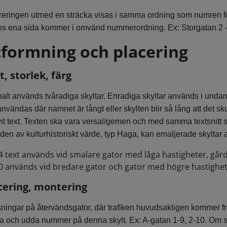
eringen utmed en sträcka visas i samma ordning som numren f
ns ena sida kommer i omvänd nummerordning. Ex: Storgatan 2 – 
formning och placering
t, storlek, färg
lt används tvåradiga skyltar. Enradiga skyltar används i undantags
nvändas där namnet är långt eller skylten blir så lång att det sku
it text. Texten ska vara versal/gemen och med samma textsnitt s
en av kulturhistoriskt värde, typ Haga, kan emaljerade skyltar
4 text används vid smalare gator med låga hastigheter, går
0 används vid bredare gator och gator med högre hastighet
cering, montering
sningar på återvändsgator, där trafiken huvudsakligen kommer fr
a och udda nummer på denna skylt. Ex: A-gatan 1-9, 2-10. Om