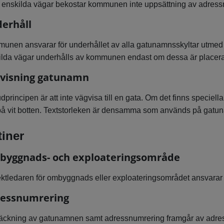
å enskilda vägar bekostar kommunen inte uppsättning av adres
erhåll
unen ansvarar för underhållet av alla gatunamnsskyltar utmed
ilda vägar underhålls av kommunen endast om dessa är placerade
visning gatunamn
principen är att inte vägvisa till en gata. Om det finns speciell
på vit botten. Textstorleken är densamma som används på gatuna
iner
yggnads- och exploateringsområde
ktledaren för ombyggnads eller exploateringsområdet ansvarar fö
essnumrering
räckning av gatunamnen samt adressnumrering framgår av adres