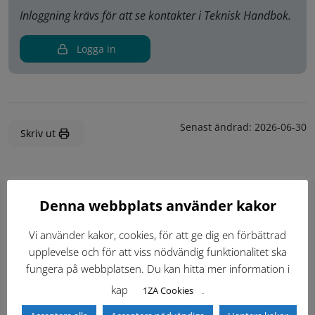
Inloggning krävs för att se kontakter i Teknisk Handbok.
Logga in
Senast ändrad:
2026-06-30
Skriv ut
Denna webbplats använder kakor
Hitta direkt
Vi använder kakor, cookies, för att ge dig en förbättrad
upplevelse och för att viss nödvändig funktionalitet ska
fungera på webbplatsen. Du kan hitta mer information i
Gällande standardritningar (Dwg och pdf)
kap
.
1ZA Cookies
Dokumentbibliotek
Kontaktlista