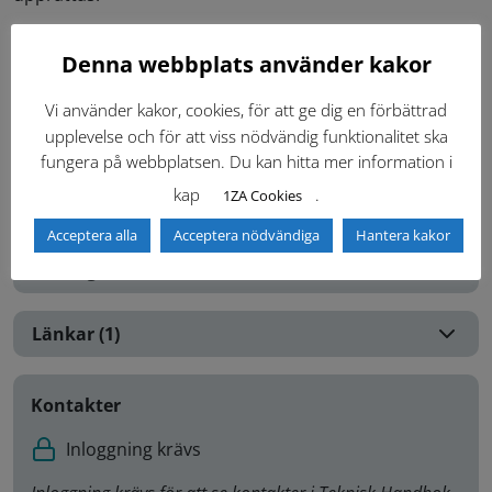
Framför entrédörren bör det finnas plats för att vända
Denna webbplats använder kakor
en eldriven rullstol för begränsad utomhusanvändning.
Finns det en nedåtgående trappa bör vändytan ökas
Vi använder kakor, cookies, för att ge dig en förbättrad
med 40 cm.
upplevelse och för att viss nödvändig funktionalitet ska
fungera på webbplatsen. Du kan hitta mer information i
kap
.
1ZA Cookies
Dokument (1)
Acceptera alla
Acceptera nödvändiga
Hantera kakor
Ritningar (3)
Länkar (1)
Kontakter
Inloggning krävs