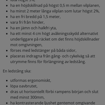
ha en höjdskillnad på högst 0,5 m mellan vilplanen,
ha minst 2 meter långa vilplan som lutar högst 2%,
ha en fri bredd på 1,5 meter,
vara fri från hinder,
ha en jämn och halkfri yta,
ha ett minst 4 cm högt avåkningsskydd alternativt
underliggare på räcket om det finns höjdskillnader
mot omgivningen,
förses med ledstänger på båda sidor,
placeras indragna från gång- och cykelväg så att
utrymme finns för förlängning av ledstång.
En ledstång ska:
utformas ergonomiskt,
löpa oavbrutet,
dras ut horisontellt förbi rampens början och slut
med minst 300mm,
ha kontrasterande ljushet gentemot omgivande