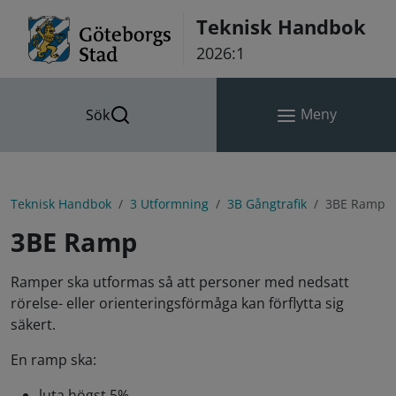
Hoppa till innehåll
Teknisk Handbok
2026:1
Meny
Sök
Teknisk Handbok
3 Utformning
3B Gångtrafik
3BE Ramp
3BE Ramp
Ramper ska utformas så att personer med nedsatt
rörelse- eller orienteringsförmåga kan förflytta sig
säkert.
En ramp ska:
luta högst 5%,