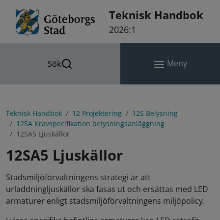
Hoppa till innehåll
Teknisk Handbok
2026:1
Meny
Sök
Teknisk Handbok
12 Projektering
12S Belysning
12SA Kravspecifikation belysningsanläggning
12SA5 Ljuskällor
12SA5 Ljuskällor
Stadsmiljöförvaltningens strategi är att
urladdningljuskällor ska fasas ut och ersättas med LED
armaturer enligt stadsmiljöförvaltningens miljöpolicy.