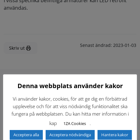
I vissa specifika befintliga armaturer kan LED retrofit
användas.
Senast ändrad:
2023-01-03
Skriv ut
Denna webbplats använder kakor
Hitta direkt
Vi använder kakor, cookies, för att ge dig en förbättrad
upplevelse och för att viss nödvändig funktionalitet ska
Gällande standardritningar (Dwg och pdf)
fungera på webbplatsen. Du kan hitta mer information i
kap
.
1ZA Cookies
Dokumentbibliotek
Kontaktlista
Acceptera alla
Acceptera nödvändiga
Hantera kakor