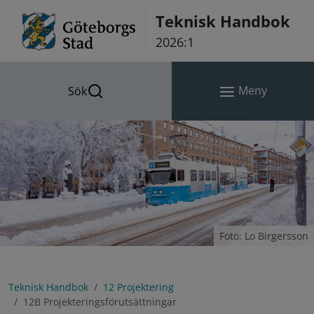
Hoppa till innehåll
Teknisk Handbok
2026:1
Meny
Sök
Foto: Lo Birgersson
Teknisk Handbok
12 Projektering
12B Projekteringsförutsättningar