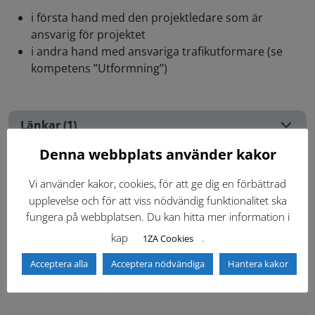
i första hand med den projektledare som är
ansvarig för projektet
i andra hand med ansvariga trafikutformare (se
kompetens ”Utformning”)
Länkar (1)
Denna webbplats använder kakor
Kontakter
Vi använder kakor, cookies, för att ge dig en förbättrad
Inloggning krävs
upplevelse och för att viss nödvändig funktionalitet ska
fungera på webbplatsen. Du kan hitta mer information i
Inloggning krävs för att se kontakter i Teknisk Handbok.
kap
.
1ZA Cookies
Logga in
Acceptera alla
Acceptera nödvändiga
Hantera kakor