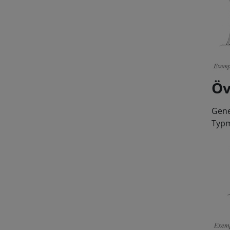
Öv
Gene
Typm