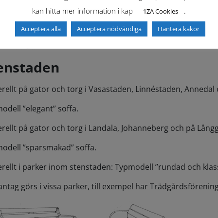
kan hitta mer information i kap
.
1ZA Cookies
Acceptera alla
Acceptera nödvändiga
Hantera kakor
enstaden
rellt på gator och torg i Vasastaden, Linnéstaden, Annedal
odell ”elegant” soffa.
rellt på gator och torg i Landala, Johanneberg och på Lång
odell ”sparsmakad” soffa.
rellt i parker inom stenstaden: Typmodell ”rundad och klass
ntag görs i vissa parker, till exempel har Trädgårdsförenin