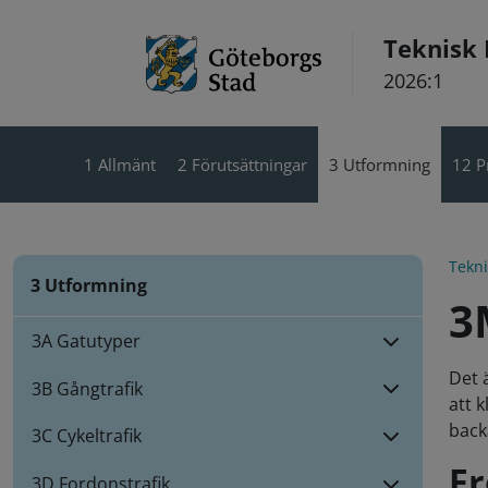
Hoppa till innehåll
Teknisk
2026:1
1 Allmänt
2 Förutsättningar
3 Utformning
12 P
Tekn
3 Utformning
3
3A Gatutyper
Det 
3B Gångtrafik
att k
back
3C Cykeltrafik
Fr
3D Fordonstrafik