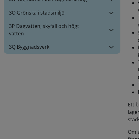
3O Grönska i stadsmiljö
3P Dagvatten, skyfall och högt
vatten
3Q Byggnadsverk
Ett 
lage
stad
Om e