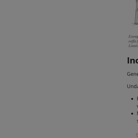
In
Gene
Unda