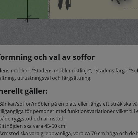
formning och val av soffor
dens möbler”, ”Stadens möbler riktlinje”, ”Stadens färg”, ”So
altning, utrustningsval och färgsättning.
erellt gäller:
Bänkar/soffor/möbler på en plats eller längs ett stråk ska 
tillgängliga för personer med funktionsvariationer vilket til
både ryggstöd och armstöd.
Sitthöjden ska vara 45-50 cm.
Armstöd ska vara greppvänliga, vara ca 70 cm höga och de b