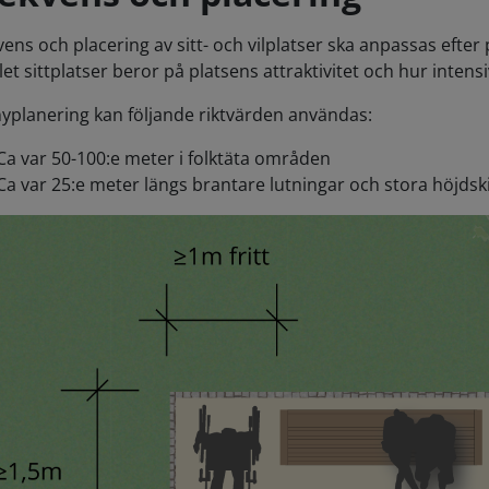
vens och placering av sitt- och vilplatser ska anpassas efter
let sittplatser beror på platsens attraktivitet och hur intens
nyplanering kan följande riktvärden användas:
Ca var 50-100:e meter i folktäta områden
Ca var 25:e meter längs brantare lutningar och stora höjdsk