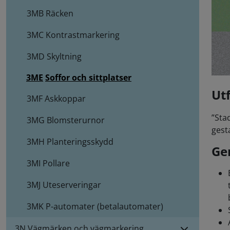
3MB
Räcken
3MC
Kontrastmarkering
3MD
Skyltning
3ME
Soffor och sittplatser
Ut
3MF
Askkoppar
”Sta
3MG
Blomsterurnor
gest
3MH
Planteringsskydd
Gen
3MI
Pollare
3MJ
Uteserveringar
3MK
P-automater (betalautomater)
3N Vägmärken och vägmarkering