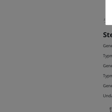
St
Gene
Typm
Gene
Typm
Gene
Unda