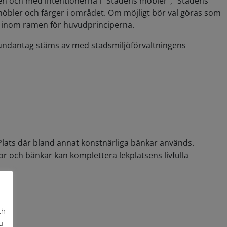
en och med intentionerna i ”Stadens möbler”, ”Stadens
a möbler och färger i området. Om möjligt bör val göras som
ck, inom ramen för huvudprinciperna.
 undantag stäms av med stadsmiljöförvaltningens
 Plats där bland annat konstnärliga bänkar används.
r och bänkar kan komplettera lekplatsens livfulla
ch
u