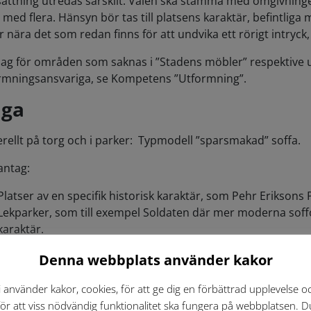
sättning utredas särskilt. Valen ska stämma med omgivning
” med flera. Hänsyn bör tas till platsens karaktär, befintlig
er nära det som redan finns för att undvika ett rörigt intry
lag för områden som saknas i ”Stadens möbler” respektive
rmningsansvariga, se Kompetens ”Utformning”.
ga
rellt på torg och i parker: Typmodell ”sparsmakad” soffa.
ntag:
Platser av en specifik historisk karaktär, som Pehr Eriksons
Lekparker, som till exempel Soldaten där mer moderna soffo
karaktär.
Denna webbplats använder kakor
i använder kakor, cookies, för att ge dig en förbättrad upplevelse o
för att viss nödvändig funktionalitet ska fungera på webbplatsen. D