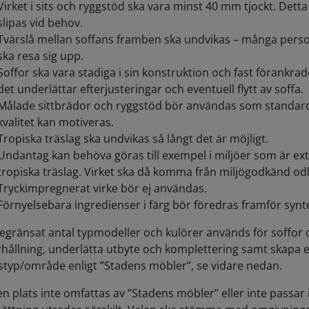
Virket i sits och ryggstöd ska vara minst 40 mm tjockt. Dett
slipas vid behov.
Tvärslå mellan soffans framben ska undvikas – många perso
ska resa sig upp.
Soffor ska vara stadiga i sin konstruktion och fast förankrad
det underlättar efterjusteringar och eventuell flytt av soffa.
Målade sittbrädor och ryggstöd bör användas som standard, 
kvalitet kan motiveras.
Tropiska träslag ska undvikas så långt det är möjligt.
Undantag kan behöva göras till exempel i miljöer som är ex
tropiska träslag. Virket ska då komma från miljögodkänd odl
Tryckimpregnerat virke bör ej användas.
Förnyelsebara ingredienser i färg bör föredras framför synte
begränsat antal typmodeller och kulörer används för soffor oc
rhållning, underlätta utbyte och komplettering samt skapa en
styp/område enligt ”Stadens möbler”, se vidare nedan.
n plats inte omfattas av ”Stadens möbler” eller inte passar