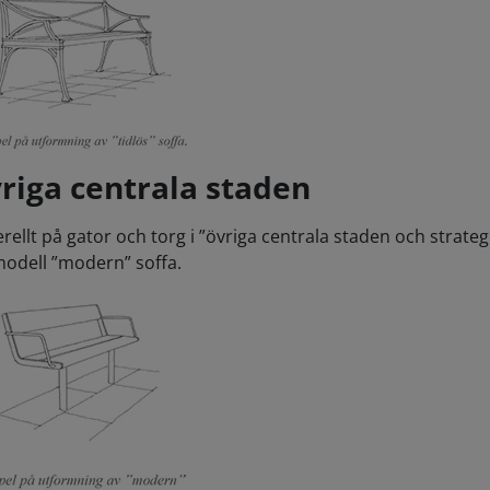
riga centrala staden
rellt på gator och torg i ”övriga centrala staden och strate
odell ”modern” soffa.