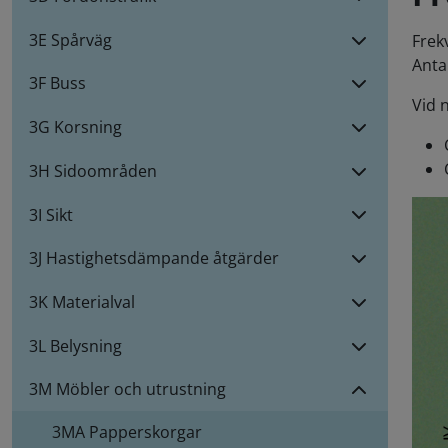
3E Spårväg
Frek
Anta
3F Buss
Vid 
3G Korsning
3H Sidoområden
3I Sikt
3J Hastighetsdämpande åtgärder
3K Materialval
3L Belysning
3M Möbler och utrustning
3MA
Papperskorgar