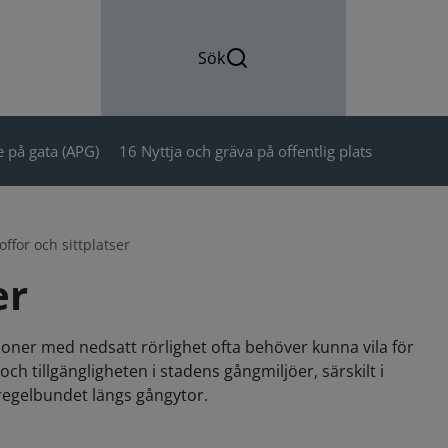
Sök
 på gata (APG)
16 Nyttja och gräva på offentlig plats
ffor och sittplatser
er
rsoner med nedsatt rörlighet ofta behöver kunna vila för
och tillgängligheten i stadens gångmiljöer, särskilt i
 regelbundet längs gångytor.