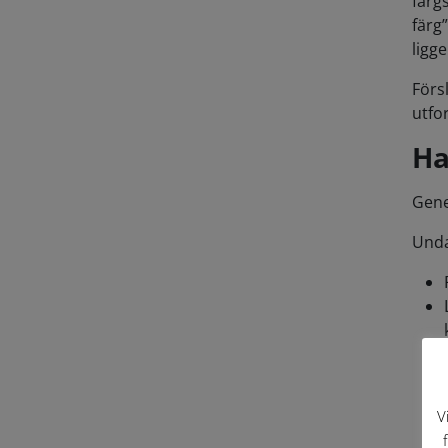
färg
färg
ligg
Förs
utfo
Ha
Gene
Unda
V