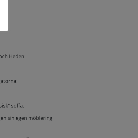
 och Heden:
gatorna:
isk” soffa.
gen sin egen möblering.