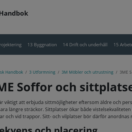
 Handbok
rojektering
13 Byggnation
14 Drift och underhåll
15 Arbete
isk Handbok
3 Utformning
3M Möbler och utrustning
3ME So
ME Soffor och sittplats
är viktigt att erbjuda sittmöjligheter eftersom äldre och pe
lara längre sträckor. Sittplatser ökar både vistelsekvaliteten 
ar och vid trappor. Sitt- och vilplatser bör därför anordnas
ekvens och placering