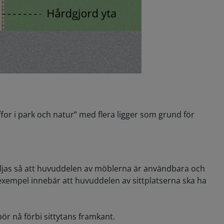
ffor i park och natur” med flera ligger som grund för
väljas så att huvuddelen av möblerna är användbara och
l exempel innebär att huvuddelen av sittplatserna ska ha
ör nå förbi sittytans framkant.