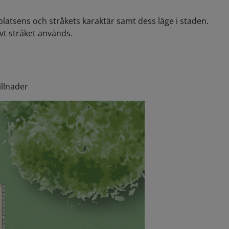
 platsens och stråkets karaktär samt dess läge i staden.
ivt stråket används.
illnader