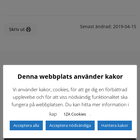
Senast ändrad:
2019-04-15
Skriv ut
Hitta direkt
Denna webbplats använder kakor
Vi använder kakor, cookies, för att ge dig en förbättrad
Gällande standardritningar (Dwg och pdf)
upplevelse och för att viss nödvändig funktionalitet ska
fungera på webbplatsen. Du kan hitta mer information i
Dokumentbibliotek
Kontaktlista
kap
.
1ZA Cookies
Tidigare versioner
Nyheter
Acceptera alla
Acceptera nödvändiga
Hantera kakor