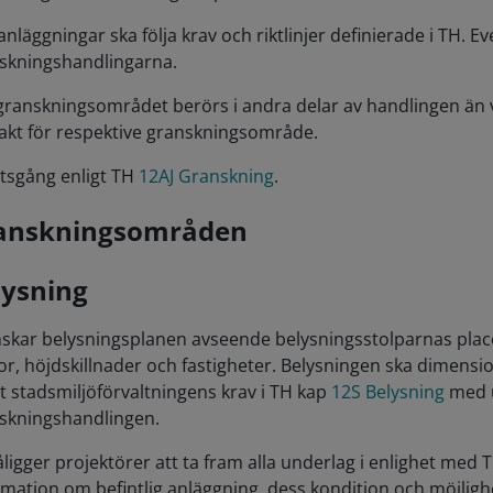
nläggningar ska följa krav och riktlinjer definierade i TH. Ev
skningshandlingarna.
ranskningsområdet berörs i andra delar av handlingen än va
akt för respektive granskningsområde.
tsgång enligt TH
12AJ Granskning
.
anskningsområden
lysning
skar belysningsplanen avseende belysningsstolparnas placerin
or, höjdskillnader och fastigheter. Belysningen ska dimensio
gt stadsmiljöförvaltningens krav i TH kap
12S Belysning
med u
skningshandlingen.
åligger projektörer att ta fram alla underlag i enlighet me
rmation om befintlig anläggning, dess kondition och möjlighet