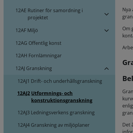
Nya a
12AE
Rutiner för samordning i
gran
projektet
Om g
12AF
Miljö
kont
12AG
Offentlig konst
Arbe
12AH
Fornlämningar
Gr
12AJ
Granskning
Be
12AJ1
Drift- och underhållsgranskning
Gran
12AJ2
Utformnings- och
kurv
konstruktionsgranskning
enli
12AJ3
Ledningsverkens granskning
gran
Det 
12AJ4
Granskning av miljöplaner
info