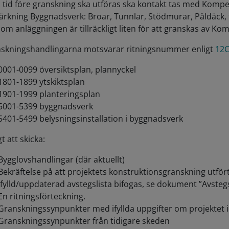
d tid före granskning ska utföras ska kontakt tas med Kom
rkning Byggnadsverk: Broar, Tunnlar, Stödmurar, Påldäck, f
r om anläggningen är tillräckligt liten för att granskas av 
skningshandlingarna motsvarar ritningsnummer enligt
12C
0001-0099 översiktsplan, plannyckel
1801-1899 ytskiktsplan
1901-1999 planteringsplan
5001-5399 byggnadsverk
5401-5499 belysningsinstallation i byggnadsverk
t att skicka:
Bygglovshandlingar (där aktuellt)
Bekräftelse på att projektets konstruktionsgranskning utför
Ifylld/uppdaterad avstegslista bifogas, se dokument ”Avstegsl
En ritningsförteckning.
Granskningssynpunkter med ifyllda uppgifter om projektet i f
Granskningssynpunkter från tidigare skeden