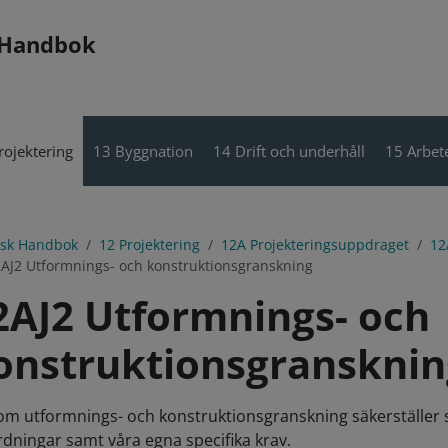
 Handbok
rojektering
13 Byggnation
14 Drift och underhåll
15 Arbete
isk Handbok
12 Projektering
12A Projekteringsuppdraget
12
AJ2 Utformnings- och konstruktionsgranskning
2AJ2 Utformnings- och
onstruktionsgransknin
m utformnings- och konstruktionsgranskning säkerställer st
rdningar samt våra egna specifika krav.