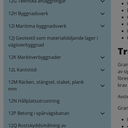
12G Tekniska anläggningar
12H Byggnadsverk
12I Maritima byggnadsverk
12J Geotextil som materialskiljande lager i
vägöverbyggnad
Tr
12K Marköverbyggnader
Gran
12L Kantstöd
av s
före
12M Räcken, stängsel, staket, plank
krav
mm
Avst
12N Hållplatsutrustning
Gran
12P Betong i spårvägsbanan
12Q Rostskyddsmålning av