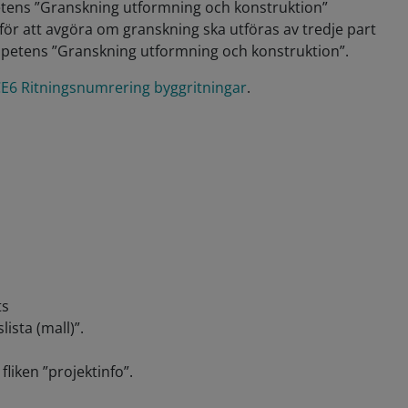
petens ”Granskning utformning och konstruktion”
ör att avgöra om granskning ska utföras av tredje part
Kompetens ”Granskning utformning och konstruktion”.
E6 Ritningsnumrering byggritningar
.
ts
ista (mall)”.
liken ”projektinfo”.