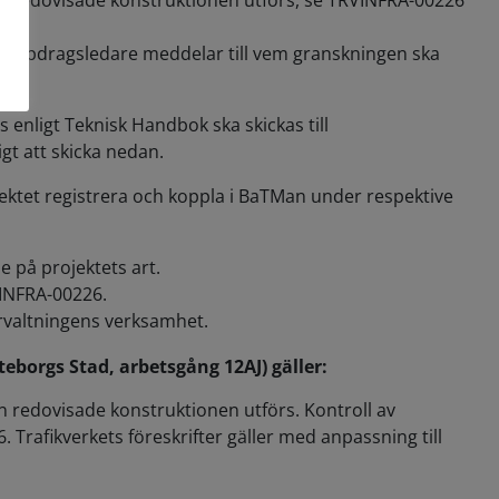
en redovisade konstruktionen utförs, se TRVINFRA-00226
rs.
re/uppdragsledare meddelar till vem granskningen ska
 enligt Teknisk Handbok ska skickas till
gt att skicka nedan.
ektet registrera och koppla i BaTMan under respektive
 på projektets art.
VINFRA-00226.
förvaltningens verksamhet.
teborgs Stad, arbetsgång 12AJ) gäller:
n redovisade konstruktionen utförs. Kontroll av
Trafikverkets föreskrifter gäller med anpassning till