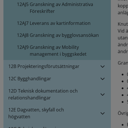
12AJ5
Granskning av Administrativa
kopp
Föreskrifter
anlä
12AJ7
Leverans av kartinformation
Knut
Vid 
12AJ8
Granskning av bygglovsansökan
utan
ändr
12AJ9
Granskning av Mobility
ändr
management i byggskedet
Gran
12B Projekteringsförutsättningar
12C Bygghandlingar
12D Teknisk dokumentation och
relationshandlingar
12E Dagvatten, skyfall och
Övrig
högvatten