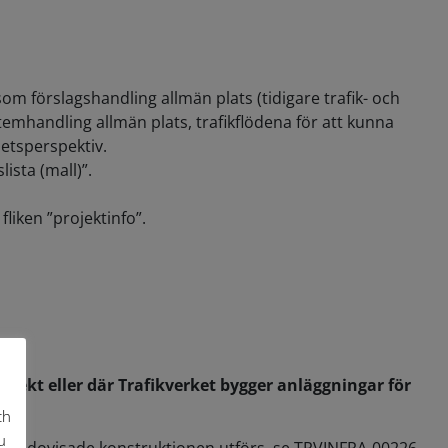
om förslagshandling allmän plats (tidigare trafik- och
stemhandling allmän plats, trafikflödena för att kunna
etsperspektiv.
ista (mall)”.
liken ”projektinfo”.
jekt eller där Trafikverket bygger anläggningar för
ch
u