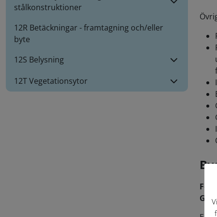
stålkonstruktioner
Övrig
12R Betäckningar - framtagning och/eller
byte
12S Belysning
12T Vegetationsytor
By
För 
Göte
V