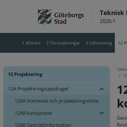
Hoppa till innehåll
Teknisk
2026:1
1 Allmänt
2 Förutsättningar
3 Utformning
12 P
Tekn
12 Projektering
12
1
12A Projekteringsuppdraget
k
12AA
Startmöte och projekteringsmöte
12AB
Karttjänster
Geno
föro
12AD
Samråd/information