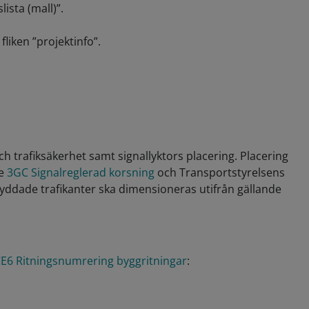
ista (mall)”.
liken ”projektinfo”.
 trafiksäkerhet samt signallyktors placering. Placering
se
3GC Signalreglerad korsning
och Transportstyrelsens
kyddade trafikanter ska dimensioneras utifrån gällande
E6 Ritningsnumrering byggritningar
: