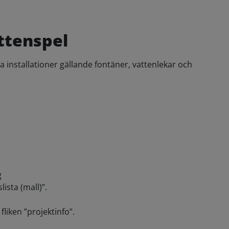
ttenspel
a installationer gällande fontäner, vattenlekar och
g
ista (mall)”.
liken ”projektinfo”.