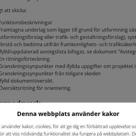
t att skicka:
Funktionsbeskrivningar
Framtagna underlag som ligger till grund för utformning sås
utformningsförslag eller trafik- och gestaltningsförslag), sy
förstå och bedöma utifrån framkomlighets- och trafiksäkerh
Ifylld/uppdaterad avstegslista bifogas, se dokument ”Avstegsl
En ritningsförteckning.
Granskningssynpunkter med ifyllda uppgifter om projektet i f
Granskningssynpunkter från tidigare skeden
Ifylld dokumentöversikt.
Översiktsritning för orientering.
ggnadsverk
Denna webbplats använder kakor
stadsmiljöförvaltningens/exploateringsförvaltningens pro
borgs Stad (arbetsgång 12AJ gäller ej).
i använder kakor, cookies, för att ge dig en förbättrad upplevelse o
för att viss nödvändig funktionalitet ska fungera på webbplatsen. D