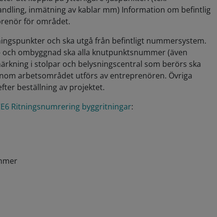
handling, inmätning av kablar mm) Information om befintlig
prenör för området.
ingspunkter och ska utgå från befintligt nummersystem.
till- och ombyggnad ska alla knutpunktsnummer (även
ärkning i stolpar och belysningscentral som berörs ska
 inom arbetsområdet utförs av entreprenören. Övriga
ter beställning av projektet.
E6 Ritningsnumrering byggritningar
:
ummer