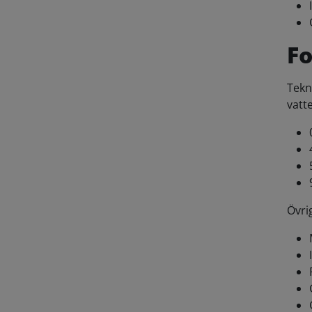
Fo
Tekn
vatt
Övrig