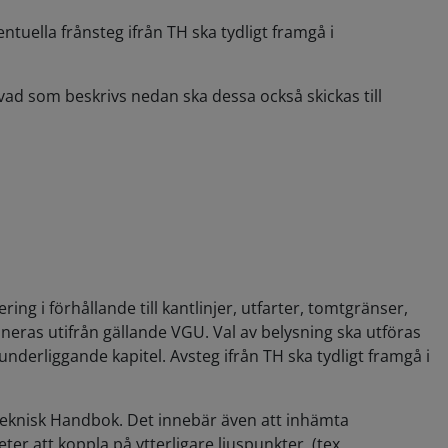
entuella frånsteg ifrån TH ska tydligt framgå i
d som beskrivs nedan ska dessa också skickas till
g i förhållande till kantlinjer, utfarter, tomtgränser,
neras utifrån gällande VGU. Val av belysning ska utföras
nderliggande kapitel. Avsteg ifrån TH ska tydligt framgå i
d Teknisk Handbok. Det innebär även att inhämta
er att koppla på ytterligare ljuspunkter. (tex.