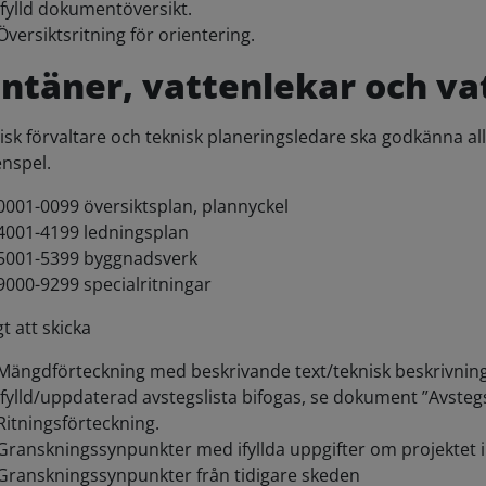
Ifylld dokumentöversikt.
Översiktsritning för orientering.
ntäner, vattenlekar och va
isk förvaltare och teknisk planeringsledare ska godkänna all
enspel.
0001-0099 översiktsplan, plannyckel
4001-4199 ledningsplan
5001-5399 byggnadsverk
9000-9299 specialritningar
t att skicka
Mängdförteckning med beskrivande text/teknisk beskrivnin
Ifylld/uppdaterad avstegslista bifogas, se dokument ”Avstegsl
Ritningsförteckning.
Granskningssynpunkter med ifyllda uppgifter om projektet i f
Granskningssynpunkter från tidigare skeden