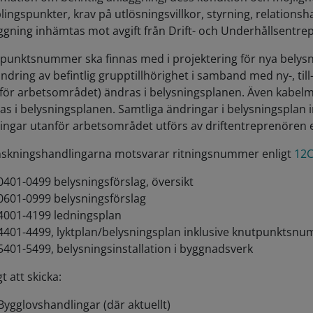
lingspunkter, krav på utlösningsvillkor, styrning, relations
ggning inhämtas mot avgift från Drift- och Underhållsentre
punktsnummer ska finnas med i projektering för nya belysn
ändring av befintlig grupptillhörighet i samband med ny-, 
för arbetsområdet) ändras i belysningsplanen. Även kabelm
as i belysningsplanen. Samtliga ändringar i belysningsplan
ingar utanför arbetsområdet utförs av driftentreprenören ef
skningshandlingarna motsvarar ritningsnummer enligt
12C
0401-0499 belysningsförslag, översikt
0601-0999 belysningsförslag
4001-4199 ledningsplan
4401-4499, lyktplan/belysningsplan inklusive knutpunktsn
5401-5499, belysningsinstallation i byggnadsverk
t att skicka:
Bygglovshandlingar (där aktuellt)