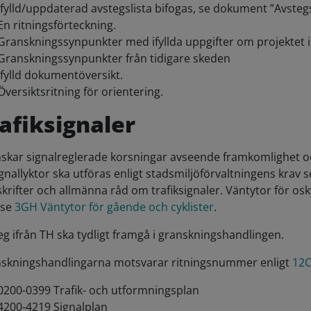
Ifylld/uppdaterad avstegslista bifogas, se dokument ”Avstegsl
En ritningsförteckning.
Granskningssynpunkter med ifyllda uppgifter om projektet i f
Granskningssynpunkter från tidigare skeden
Ifylld dokumentöversikt.
Översiktsritning för orientering.
afiksignaler
skar signalreglerade korsningar avseende framkomlighet och
ignallyktor ska utföras enligt stadsmiljöförvaltningens krav 
skrifter och allmänna råd om trafiksignaler. Väntytor för os
 se
3GH Väntytor för gående och cyklister
.
eg ifrån TH ska tydligt framgå i granskningshandlingen.
skningshandlingarna motsvarar ritningsnummer enligt
12C
0200-0399 Trafik- och utformningsplan
4200-4219 Signalplan