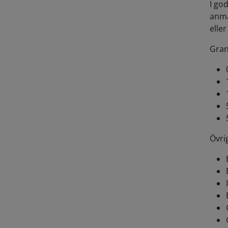
I go
anmä
elle
Gran
Övrig