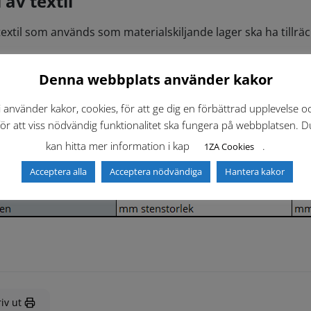
 av textil
extil som används som materialskiljande lager ska ha tillrä
.
Denna webbplats använder kakor
rsom de flesta av de i marknaden förekommande geotextiltyp
 med hänsyn till dels de stenmaterial som medför risk för s
i använder kakor, cookies, för att ge dig en förbättrad upplevelse o
för att viss nödvändig funktionalitet ska fungera på webbplatsen. D
extilen väljs därför, med hänsyn till det grövsta material s
kan hitta mer information i kap
.
1ZA Cookies
Acceptera alla
Acceptera nödvändiga
Hantera kakor
iv ut