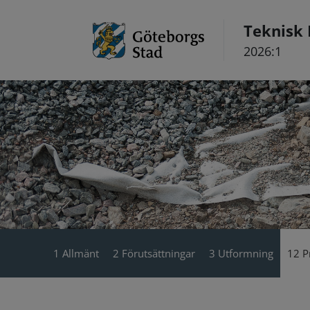
Hoppa till innehåll
Teknisk
2026:1
1 Allmänt
2 Förutsättningar
3 Utformning
12 P