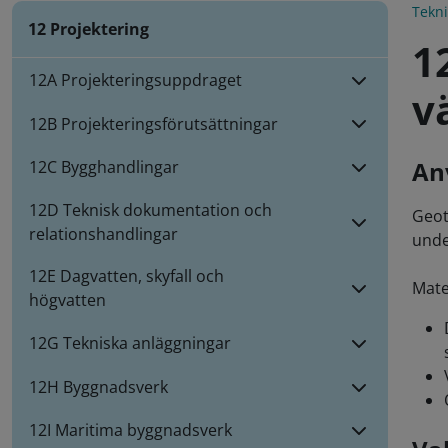
Tekn
12 Projektering
1
12A Projekteringsuppdraget
v
12B Projekteringsförutsättningar
An
12C Bygghandlingar
12D Teknisk dokumentation och
Geot
relationshandlingar
unde
12E Dagvatten, skyfall och
Mate
högvatten
12G Tekniska anläggningar
12H Byggnadsverk
12I Maritima byggnadsverk