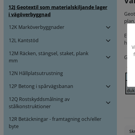
Val
12J Geotextil som materialskiljande lager
Geot
i vägöverbyggnad
plan
12K Marköverbyggnader
Efte
12L Kantstöd
hand
V
12M Räcken, stängsel, staket, plank
Geot
mm
12N Hållplatsutrustning
12P Betong i spårvägsbanan
12Q Rostskyddsmålning av
stålkonstruktioner
12R Betäckningar - framtagning och/eller
byte
Skr