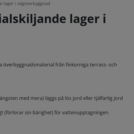
de lager i vägöverbyggnad
alskiljande lager i
ova överbyggnadsmaterial från finkorniga terrass- och
gsten med mera) läggs på lös jord eller tjälfarlig jord
gt (förlorar sin bärighet) för vattenupptagningen.