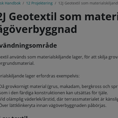
isk Handbok
12 Projektering
12J Geotextil som materialskiljan
2J Geotextil som materi
ägöverbyggnad
vändningsområde
extil används som materialskiljande lager, för att skilja gr
rgrundsmaterial.
rialskiljande lager erfordras exempelvis:
Då grovkornigt material (grus, makadam, bergkross och sprän
som i den färdiga konstruktionen kan utsättas för tjäle.
Vid olämplig väderlek/årstid, där terrassmaterialet är känsli
Över lättklinkeryta innan vägöverbyggnaden påbörjas.