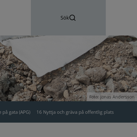
Sök
Foto: Jonas Andersson
 på gata (APG)
16 Nyttja och gräva på offentlig plats