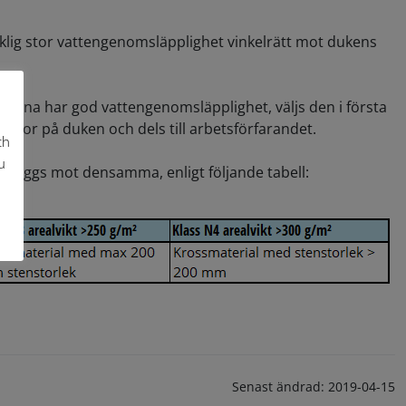
cklig stor vattengenomsläpplighet vinkelrätt mot dukens
erna har god vattengenomsläpplighet, väljs den i första
kador på duken och dels till arbetsförfarandet.
ch
u
om läggs mot densamma, enligt följande tabell:
Senast ändrad:
2019-04-15