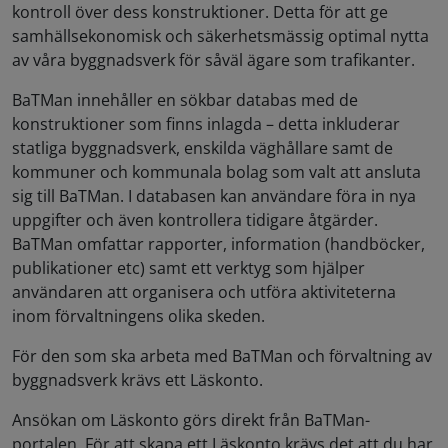
kontroll över dess konstruktioner. Detta för att ge
samhällsekonomisk och säkerhetsmässig optimal nytta
av våra byggnadsverk för såväl ägare som trafikanter.
BaTMan innehåller en sökbar databas med de
konstruktioner som finns inlagda – detta inkluderar
statliga byggnadsverk, enskilda väghållare samt de
kommuner och kommunala bolag som valt att ansluta
sig till BaTMan. I databasen kan användare föra in nya
uppgifter och även kontrollera tidigare åtgärder.
BaTMan omfattar rapporter, information (handböcker,
publikationer etc) samt ett verktyg som hjälper
användaren att organisera och utföra aktiviteterna
inom förvaltningens olika skeden.
För den som ska arbeta med BaTMan och förvaltning av
byggnadsverk krävs ett Läskonto.
Ansökan om Läskonto görs direkt från BaTMan-
portalen. För att skapa ett Läskonto krävs det att du har