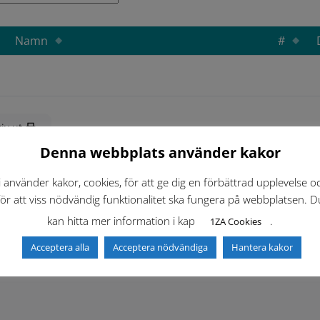
Namn
#
iv ut
Denna webbplats använder kakor
i använder kakor, cookies, för att ge dig en förbättrad upplevelse o
för att viss nödvändig funktionalitet ska fungera på webbplatsen. D
kan hitta mer information i kap
.
1ZA Cookies
Acceptera alla
Acceptera nödvändiga
Hantera kakor