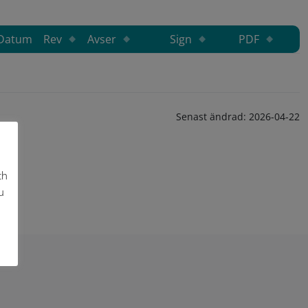
Datum
Rev
Avser
Sign
PDF
Senast ändrad:
2026-04-22
ch
u