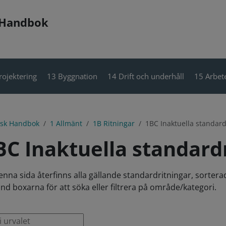
 Handbok
rojektering
13 Byggnation
14 Drift och underhåll
15 Arbete
isk Handbok
1 Allmänt
1B Ritningar
1BC Inaktuella standard
BC Inaktuella standardr
enna sida återfinns alla gällande standardritningar, sorter
nd boxarna för att söka eller filtrera på område/kategori.