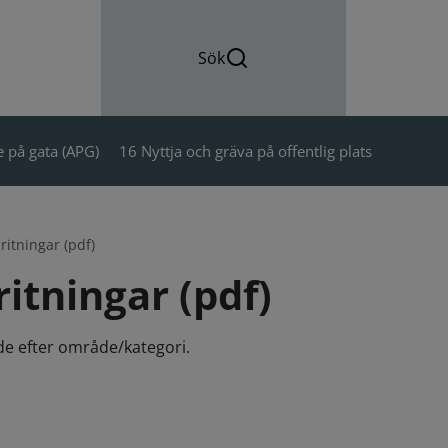
Sök
 på gata (APG)
16 Nyttja och gräva på offentlig plats
ritningar (pdf)
itningar (pdf)
ade efter område/kategori.