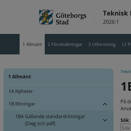
Hoppa till innehåll
Teknisk
2026:1
1 Allmänt
2 Förutsättningar
3 Utformning
12 P
Tekn
1 Allmänt
1
1A Nyheter
På d
1B Ritningar
Anvä
1BA
Gällande standardritningar
Sök
(Dwg och pdf)