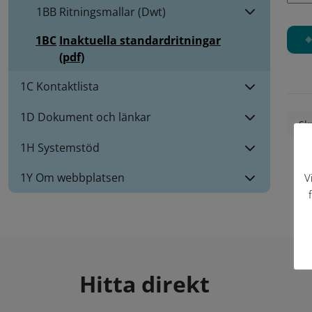
1BB
Ritningsmallar (Dwt)
1BC
Inaktuella standardritningar
(pdf)
1C Kontaktlista
1D Dokument och länkar
Skr
1H Systemstöd
1Y Om webbplatsen
V
Hitta direkt