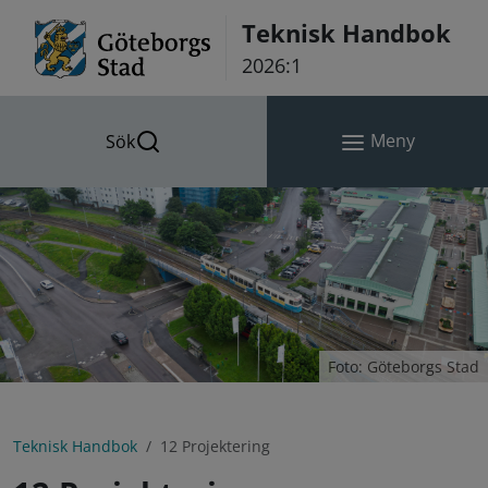
Hoppa till innehåll
Teknisk Handbok
2026:1
Meny
Sök
Foto: Göteborgs Stad
Teknisk Handbok
12 Projektering