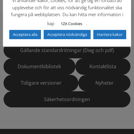
Vi använder kakor, cookies, för att ge dig en förbättrad
upplevelse och för att viss nödvändig funktionalitet ska
fungera på webbplatsen. Du kan hitta mer information i
kap
.
1ZA Cookies
Hitta direkt
Acceptera alla
Acceptera nödvändiga
Hantera kakor
Gällande standardritningar (Dwg och pdf)
Dokumentbibliotek
Kontaktlista
Tidigare versioner
Nyheter
Säkerhetsordningen