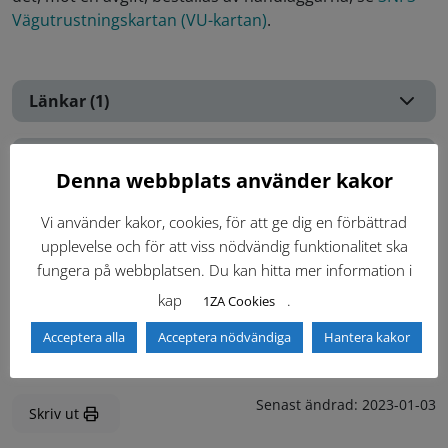
Vägutrustningskartan (VU-kartan)
.
Länkar (1)
Kontakter
Denna webbplats använder kakor
Inloggning krävs
Vi använder kakor, cookies, för att ge dig en förbättrad
Inloggning krävs för att se kontakter i Teknisk Handbok.
upplevelse och för att viss nödvändig funktionalitet ska
fungera på webbplatsen. Du kan hitta mer information i
Logga in
kap
.
1ZA Cookies
Acceptera alla
Acceptera nödvändiga
Hantera kakor
Senast ändrad:
2023-01-03
Skriv ut