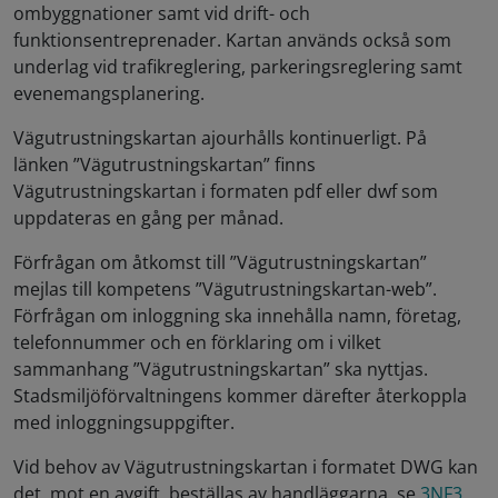
ombyggnationer samt vid drift- och
funktionsentreprenader. Kartan används också som
underlag vid trafikreglering, parkeringsreglering samt
evenemangsplanering.
Vägutrustningskartan ajourhålls kontinuerligt. På
länken ”Vägutrustningskartan” finns
Vägutrustningskartan i formaten pdf eller dwf som
uppdateras en gång per månad.
Förfrågan om åtkomst till ”Vägutrustningskartan”
mejlas till kompetens ”Vägutrustningskartan-web”.
Förfrågan om inloggning ska innehålla namn, företag,
telefonnummer och en förklaring om i vilket
sammanhang ”Vägutrustningskartan” ska nyttjas.
Stadsmiljöförvaltningens kommer därefter återkoppla
med inloggningsuppgifter.
Vid behov av Vägutrustningskartan i formatet DWG kan
det, mot en avgift, beställas av handläggarna, se
3NF3