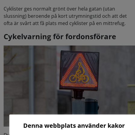
Cyklister ges normalt grönt över hela gatan (utan
slussning) beroende på kort utrymningstid och att det
ofta är svårt att få plats med cyklister på en mittrefug.
Cykelvarning för fordonsförare
Denna webbplats använder kakor