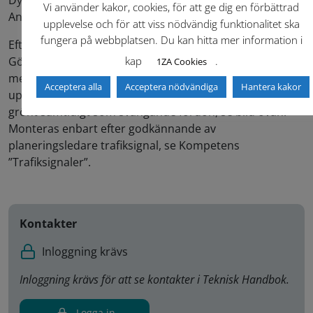
Dynamisk cykelvarning för fordonsförare. Foto: Jonas
Vi använder kakor, cookies, för att ge dig en förbättrad
Andersson
upplevelse och för att viss nödvändig funktionalitet ska
fungera på webbplatsen. Du kan hitta mer information i
Eftersom sekundärlykta för cyklister inte används i
Göteborg så används i lämpliga fall variabla
kap
.
1ZA Cookies
meddelandeskyltar med cykelsymbol. Dessa
Acceptera alla
Acceptera nödvändiga
Hantera kakor
uppmärksammar fordonsföraren på att cyklisten har
grönt samtidigt som svängande fordon, se bild ovan.
Monteras enbart efter godkännande av
planeringsledare trafiksignal, se Kompetens
”Trafiksignaler”.
Kontakter
Inloggning krävs
Inloggning krävs för att se kontakter i Teknisk Handbok.
Logga in