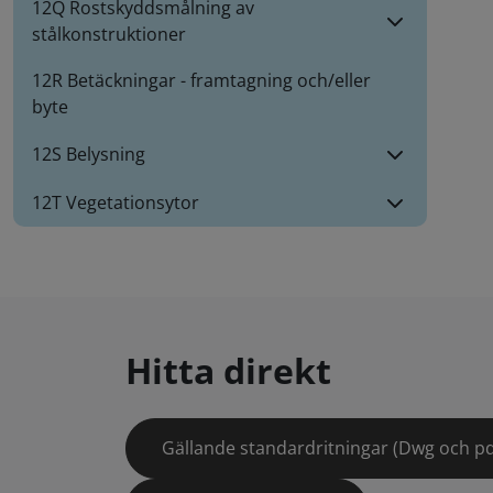
12Q Rostskyddsmålning av
stålkonstruktioner
12R Betäckningar - framtagning och/eller
byte
12S Belysning
12T Vegetationsytor
Hitta direkt
Gällande standardritningar (Dwg och pd