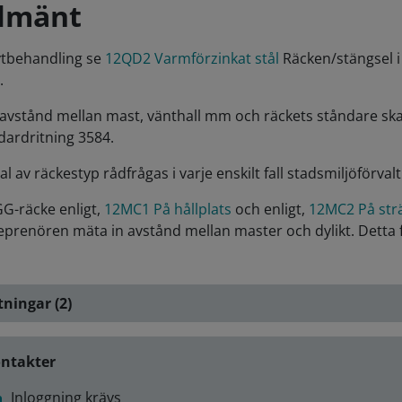
llmänt
ytbehandling se
12QD2 Varmförzinkat stål
Räcken/stängsel i 
.
t avstånd mellan mast, vänthall mm och räckets ståndare sk
dardritning 3584.
val av räckestyp rådfrågas i varje enskilt fall stadsmiljöförv
GG-räcke enligt,
12MC1 På hållplats
och enligt,
12MC2 På str
eprenören mäta in avstånd mellan master och dylikt. Detta f
tningar (2)
ntakter
Inloggning krävs