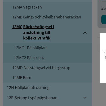
12MA
Vägräcken
In
12MB
Gång- och cykelbanebaneräcken
12MC
Räcke/stängsel i
anslutning till
kollektivtrafik
12MC1
På hållplats
Skr
V
12MC2
På sträcka
12MD
Nätstängsel vid bergsstup
12ME
Bom
12N Hållplatsutrustning
12P Betong i spårvägsbanan