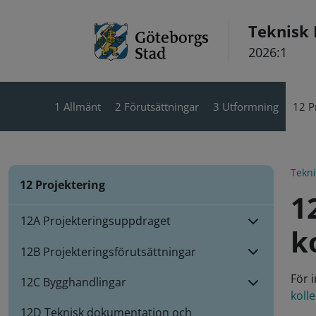
Hoppa till innehåll
Teknisk
2026:1
1 Allmänt
2 Förutsättningar
3 Utformning
12 P
Tekn
12 Projektering
1
12A Projekteringsuppdraget
k
12B Projekteringsförutsättningar
För 
12C Bygghandlingar
kolle
12D Teknisk dokumentation och