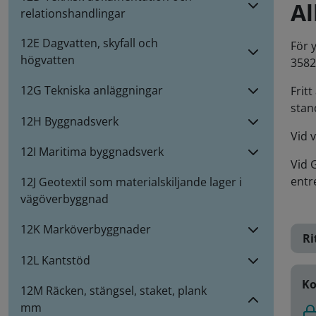
A
relationshandlingar
12E Dagvatten, skyfall och
För 
högvatten
3582
12G Tekniska anläggningar
Frit
stan
12H Byggnadsverk
Vid 
12I Maritima byggnadsverk
Vid 
entr
12J Geotextil som materialskiljande lager i
vägöverbyggnad
12K Marköverbyggnader
Ri
12L Kantstöd
Ko
12M Räcken, stängsel, staket, plank
mm