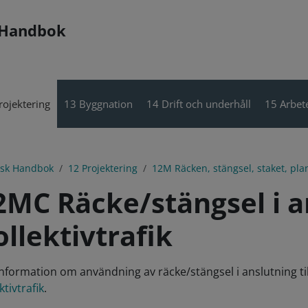
 Handbok
rojektering
13 Byggnation
14 Drift och underhåll
15 Arbete
isk Handbok
12 Projektering
12M Räcken, stängsel, staket, pl
2MC Räcke/stängsel i an
ollektivtrafik
information om användning av räcke/stängsel i anslutning till 
ktivtrafik
.