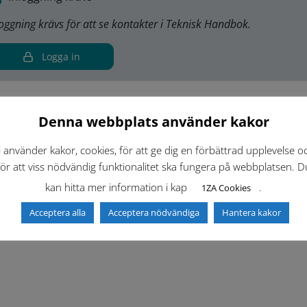
loggning krävs för att se kontakter i Teknisk Handbok.
Logga in
Denna webbplats använder kakor
iv ut
i använder kakor, cookies, för att ge dig en förbättrad upplevelse o
för att viss nödvändig funktionalitet ska fungera på webbplatsen. D
kan hitta mer information i kap
.
1ZA Cookies
Acceptera alla
Acceptera nödvändiga
Hantera kakor