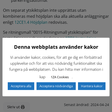
parkeringsautomat
Om separat ytskiktsplan inte upprättas utan
kombineras med höjdplan ska alla aktuella anläggningar
enligt
12CE1.4 Höjdplan
redovisas.
Se ritningsmall ”0015-Ritningsmall ytskiktsplan” för
instruktioner och användning se
1BB1 Instruktion
ritningsmallar
.
Denna webbplats använder kakor
För generella regler för upprättande av ritningar se
Vi använder kakor, cookies, för att ge dig en förbättrad
12CE Ritningar
.
upplevelse och för att viss nödvändig funktionalitet ska
fungera på webbplatsen. Du kan hitta mer information i
kap
.
1ZA Cookies
Ritningar (1)
Acceptera alla
Acceptera nödvändiga
Hantera kakor
Senast ändrad:
2024-04-24
Skriv ut