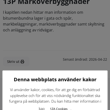
13P Marköverbyggnader
I kapitlen nedan hittar man information om
bitumenbundna lager i gata och spår,
markbeläggningar, marköverbyggnader samt skyltning
och anläggning av ridvägar.
Senast ändrad:
2026-04-22
Skriv ut
Denna webbplats använder kakor
Vi använder kakor, cookies, för att ge dig en förbättrad
Hitta direkt
upplevelse och för att viss nödvändig funktionalitet ska
fungera på webbplatsen. Du kan hitta mer information i
kap
.
1ZA Cookies
Gällande standardritningar (Dwg och pdf)