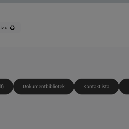
iv ut
f)
Dokumentbibliotek
Kontaktlista