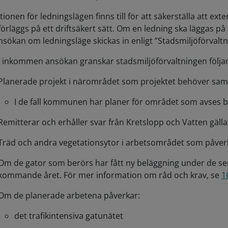
tionen för ledningslägen finns till för att säkerställa att e
förläggs på ett driftsäkert sätt. Om en ledning ska läggas på
nsökan om ledningsläge skickas in enligt ”Stadsmiljöförvaltn
r inkommen ansökan granskar stadsmiljöförvaltningen följa
Planerade projekt i närområdet som projektet behöver s
I de fall kommunen har planer för området som avses b
Remitterar och erhåller svar från Kretslopp och Vatten gäll
Träd och andra vegetationsytor i arbetsområdet som påver
Om de gator som berörs har fått ny beläggning under de sen
kommande året. För mer information om råd och krav, se
1
Om de planerade arbetena påverkar:
det trafikintensiva gatunätet