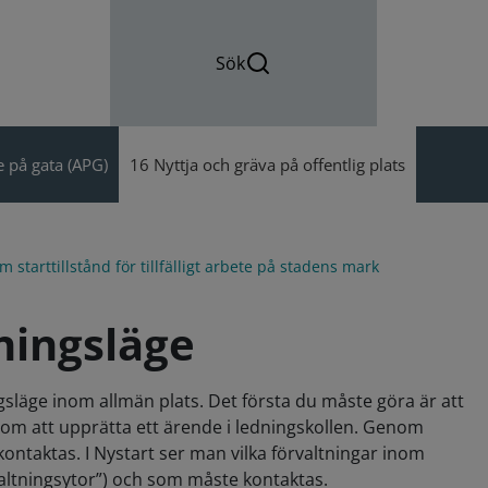
Sök
 på gata (APG)
16 Nyttja och gräva på offentlig plats
 starttillstånd för tillfälligt arbete på stadens mark
ningsläge
släge inom allmän plats. Det första du måste göra är att
enom att upprätta ett ärende i ledningskollen. Genom
kontaktas. I Nystart ser man vilka förvaltningar inom
valtningsytor”) och som måste kontaktas.