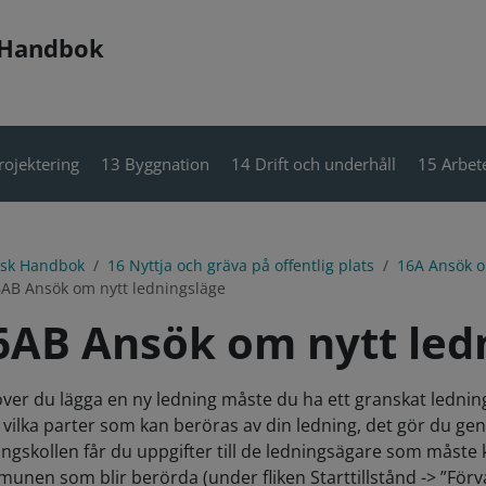
 Handbok
rojektering
13 Byggnation
14 Drift och underhåll
15 Arbete
isk Handbok
16 Nyttja och gräva på offentlig plats
16A Ansök om
AB Ansök om nytt ledningsläge
6AB Ansök om nytt led
ver du lägga en ny ledning måste du ha ett granskat ledning
a vilka parter som kan beröras av din ledning, det gör du g
ingskollen får du uppgifter till de ledningsägare som måste 
unen som blir berörda (under fliken Starttillstånd -> ”För