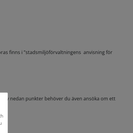
ras finns i ”stadsmiljöförvaltningens anvisning för
s
as av nedan punkter behöver du även ansöka om ett
ch
u