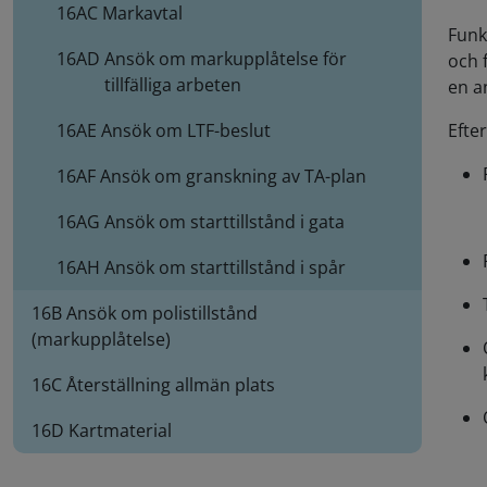
16AC
Markavtal
Funk
16AD
Ansök om markupplåtelse för
och 
tillfälliga arbeten
en a
16AE
Ansök om LTF-beslut
Efte
16AF
Ansök om granskning av TA-plan
16AG
Ansök om starttillstånd i gata
16AH
Ansök om starttillstånd i spår
16B Ansök om polistillstånd
(markupplåtelse)
16C Återställning allmän plats
16D Kartmaterial