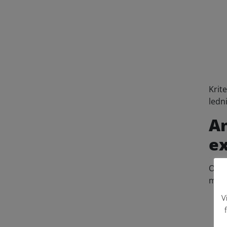
Krit
ledn
An
ex
Om d
medg
V