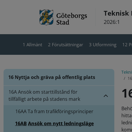
Hoppa till innehåll
Teknisk
2026:1
1 Allmänt
2 Förutsättningar
3 Utformning
12 P
Tekn
16 Nyttja och gräva på offentlig plats
16
1
16A Ansök om starttillstånd för
tillfälligt arbete på stadens mark
Behö
16AA
Ta fram trafikföringsprinciper
hitt
ledn
16AB
Ansök om nytt ledningsläge
komm