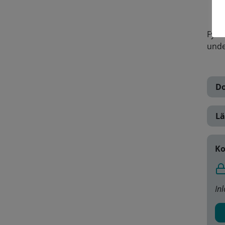
Fyll
unde
Do
Lä
Ko
In