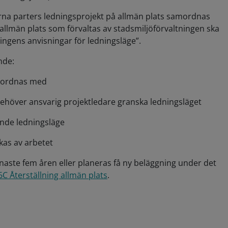
xterna parters ledningsprojekt på allmän plats samordnas
 allmän plats som förvaltas av stadsmiljöförvaltningen ska
ingens anvisningar för ledningsläge”.
nde:
amordnas med
ehöver ansvarig projektledare granska ledningsläget
ande ledningsläge
kas av arbetet
aste fem åren eller planeras få ny beläggning under det
6C Återställning allmän plats
.