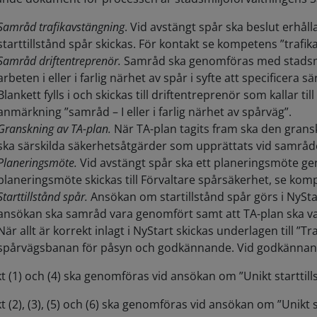
Samråd trafikavstängning
. Vid avstängt spår ska beslut erhå
starttillstånd spår skickas. För kontakt se kompetens ”trafik
Samråd driftentreprenör.
Samråd ska genomföras med stadsmil
arbeten i eller i farlig närhet av spår i syfte att specificer
Blankett fylls i och skickas till driftentreprenör som kallar t
anmärkning ”samråd – I eller i farlig närhet av spårväg”.
Granskning av TA-plan.
När TA-plan tagits fram ska den gransk
ska särskilda säkerhetsåtgärder som upprättats vid samråde
Planeringsmöte.
Vid avstängt spår ska ett planeringsmöte g
planeringsmöte skickas till Förvaltare spårsäkerhet, se komp
Starttillstånd spår.
Ansökan om startillstånd spår görs i NySta
ansökan ska samråd vara genomfört samt att TA-plan ska v
När allt är korrekt inlagt i NyStart skickas underlagen till ”
spårvägsbanan för påsyn och godkännande. Vid godkännande
t (1) och (4) ska genomföras vid ansökan om ”Unikt starttillstå
 (2), (3), (5) och (6) ska genomföras vid ansökan om ”Unikt star