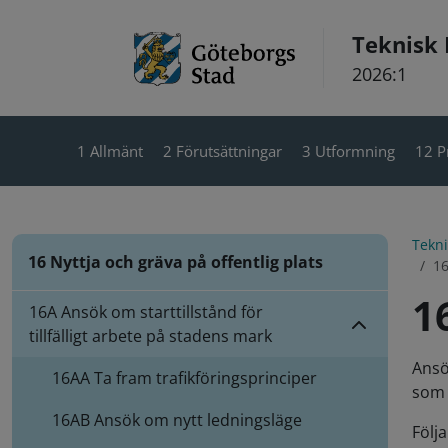
Hoppa till innehåll
Teknisk
2026:1
1 Allmänt
2 Förutsättningar
3 Utformning
12 P
Tekn
16 Nyttja och gräva på offentlig plats
16
1
16A Ansök om starttillstånd för
tillfälligt arbete på stadens mark
Ansö
16AA
Ta fram trafikföringsprinciper
som v
16AB
Ansök om nytt ledningsläge
Följa