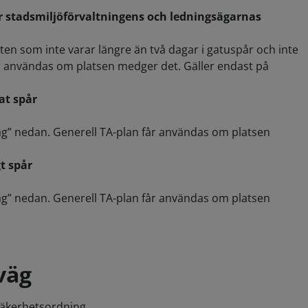
(för stadsmiljöförvaltningens och ledningsägarnas
ten som inte varar längre än två dagar i gatuspår och inte
får användas om platsen medger det. Gäller endast på
rat spår
rväg” nedan. Generell TA-plan får användas om platsen
gt spår
rväg” nedan. Generell TA-plan får användas om platsen
väg
Säkerhetsordning.