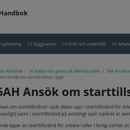
 Handbok
rojektering
13 Byggnation
14 Drift och underhåll
15 Arbete
isk Handbok
16 Nyttja och gräva på offentlig plats
16A Ansök om
AH Ansök om starttillstånd i spår
6AH Ansök om starttills
kan om starttillstånd i spår delas upp i starttillstånd för arb
anligt) samt i starttillstånd på avstängt spår (spåret är avst
nde typer av starttillstånd för arbete i eller i farlig närhet a