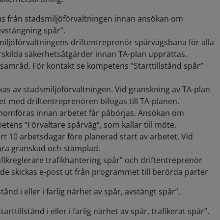
llas från stadsmiljöförvaltningen innan ansökan om
avstängning spår”.
jöförvaltningens driftentreprenör spårvägsbana för alla
a särskilda säkerhetsåtgärder innan TA-plan upprättas.
ill samråd. För kontakt se kompetens ”Starttillstånd spår”
as av stadsmiljöförvaltningen. Vid granskning av TA-plan
t med driftentreprenören bifogas till TA-planen.
enomföras innan arbetet får påbörjas. Ansökan om
etens ”Förvaltare spårväg”, som kallar till möte.
rt 10 arbetsdagar före planerad start av arbetet. Vid
ara granskad och stämplad.
Trafikreglerare trafikhantering spår” och driftentreprenör
 skickas e-post ut från programmet till berörda parter
nd i eller i farlig närhet av spår, avstängt spår”.
ttillstånd i eller i farlig närhet av spår, trafikerat spår”.