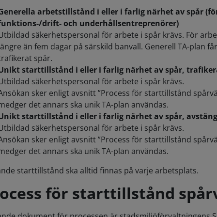
Generella arbetstillstånd i eller i farlig närhet av spår 
funktions-/drift- och underhållsentreprenörer)
Utbildad säkerhetspersonal för arbete i spår krävs. För arbe
längre än fem dagar på särskild banvall. Generell TA-plan 
trafikerat spår.
Unikt starttillstånd i eller i farlig närhet av spår, trafike
Utbildad säkerhetspersonal för arbete i spår krävs.
Ansökan sker enligt avsnitt ”Process för starttillstånd spå
medger det annars ska unik TA-plan användas.
Unikt starttillstånd i eller i farlig närhet av spår, avstän
Utbildad säkerhetspersonal för arbete i spår krävs.
Ansökan sker enligt avsnitt ”Process för starttillstånd spå
medger det annars ska unik TA-plan användas.
nde starttillstånd ska alltid finnas på varje arbetsplats.
ocess för starttillstånd spår
ande dokument för processen är stadsmiljöförvaltningens 