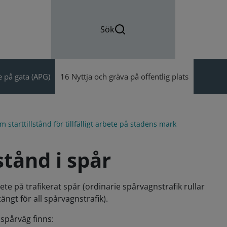
Sök
 på gata (APG)
16 Nyttja och gräva på offentlig plats
 starttillstånd för tillfälligt arbete på stadens mark
tånd i spår
ete på trafikerat spår (ordinarie spårvagnstrafik rullar
ängt för all spårvagnstrafik).
v spårväg finns: