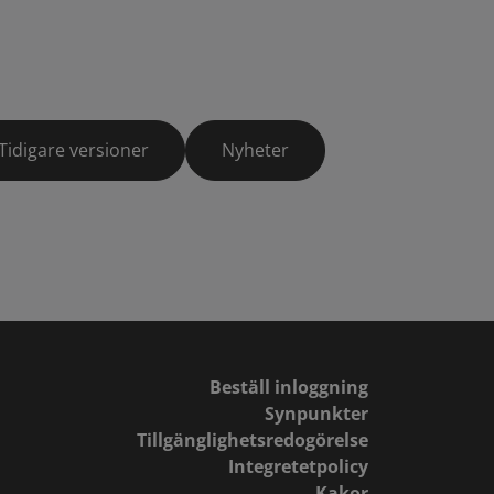
Tidigare versioner
Nyheter
Beställ inloggning
Synpunkter
Tillgänglighetsredogörelse
Integretetpolicy
Kakor