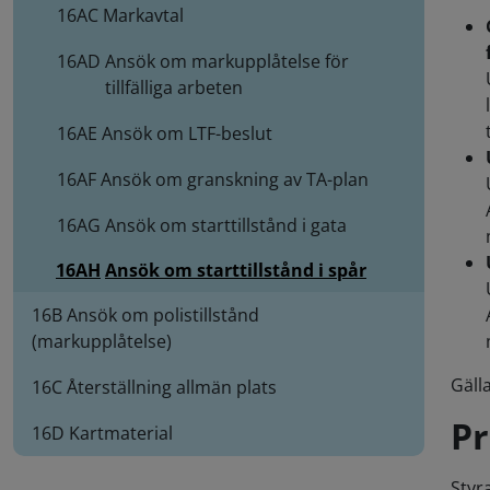
16AC
Markavtal
16AD
Ansök om markupplåtelse för
tillfälliga arbeten
16AE
Ansök om LTF-beslut
16AF
Ansök om granskning av TA-plan
16AG
Ansök om starttillstånd i gata
16AH
Ansök om starttillstånd i spår
16B Ansök om polistillstånd
(markupplåtelse)
Gälla
16C Återställning allmän plats
Pr
16D Kartmaterial
Styr