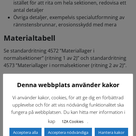
istället för att rita om hela sektionen, redovisa ett
antal detaljer
Övriga detaljer, exempelvis specialutformning av
rännstensbrunnar, erosionsskydd med mera
Materialtabell
Se standardritning 4572 ”Materiallager i
normalsektioner” (ritning 1 av 2)” och standardritning
4573 ”Materiallager i normalsektioner (ritning 2 av 2)”.
Se ritningsmall ”0013-Ritningsmall normalsektion”, för
Denna webbplats använder kakor
instruktioner och användning av ritningsmallar se
1BB1
Instruktion ritningsmallar (Dwt)
.
Vi använder kakor, cookies, för att ge dig en förbättrad
För generella regler för upprättande av ritningar
upplevelse och för att viss nödvändig funktionalitet ska
se
12CE Ritningar
.
fungera på webbplatsen. Du kan hitta mer information i
kap
.
1ZA Cookies
Acceptera alla
Acceptera nödvändiga
Hantera kakor