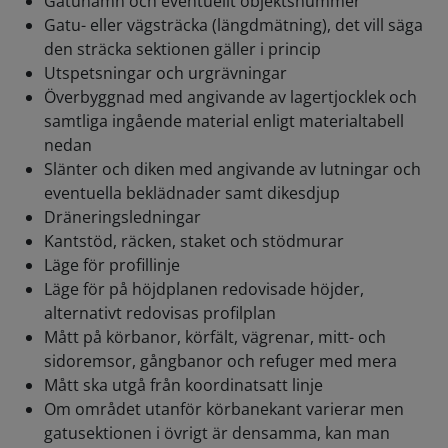
Gatunamn och eventuellt objektsnummer
Gatu- eller vägsträcka (längdmätning), det vill säga
den sträcka sektionen gäller i princip
Utspetsningar och urgrävningar
Överbyggnad med angivande av lagertjocklek och
samtliga ingående material enligt materialtabell
nedan
Slänter och diken med angivande av lutningar och
eventuella beklädnader samt dikesdjup
Dräneringsledningar
Kantstöd, räcken, staket och stödmurar
Läge för profillinje
Läge för på höjdplanen redovisade höjder,
alternativt redovisas profilplan
Mått på körbanor, körfält, vägrenar, mitt- och
sidoremsor, gångbanor och refuger med mera
Mått ska utgå från koordinatsatt linje
Om området utanför körbanekant varierar men
gatusektionen i övrigt är densamma, kan man