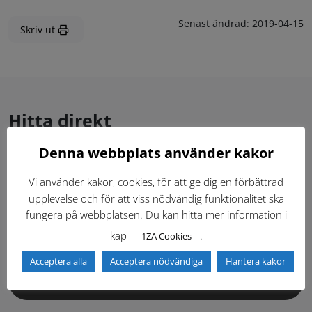
Senast ändrad:
2019-04-15
Skriv ut
Hitta direkt
Denna webbplats använder kakor
Gällande standardritningar (Dwg och pdf)
Vi använder kakor, cookies, för att ge dig en förbättrad
upplevelse och för att viss nödvändig funktionalitet ska
Dokumentbibliotek
Kontaktlista
fungera på webbplatsen. Du kan hitta mer information i
kap
.
1ZA Cookies
Tidigare versioner
Nyheter
Acceptera alla
Acceptera nödvändiga
Hantera kakor
Säkerhetsordningen