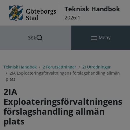
Hoppa till innehåll
Teknisk Handbok
2026:1
Meny
Sök
Teknisk Handbok
2 Förutsättningar
2I Utredningar
2IA Exploateringsförvaltningens förslagshandling allmän
plats
2IA
Exploateringsförvaltningens
förslagshandling allmän
plats