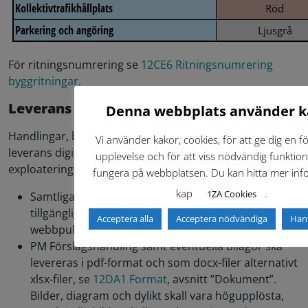
För ritningsnumrering se
12CE6 Ritningsnumrering
byggritningar
.
Leverans
Denna webbplats använder k
Handlingar, både granskningshandling och slutleverans,
Vi använder kakor, cookies, för att ge dig en f
leverans digitalt, se
12DA1 Format
,
till leveransmappar i
upplevelse och för att viss nödvändig funktiona
exploateringsförvaltningens projektverktyg.
fungera på webbplatsen. Du kan hitta mer info
kap
.
1ZA Cookies
Samtliga dokument ska levereras digitalt som
tillgänglighetsanpassade pdf-filer för
Acceptera alla
Acceptera nödvändiga
Han
webbpublicering.
PM Förslagshandling samt eventuella bilagor ska
levereras i pdf-format och som docx-filer alternativt
xlsx-filer, se
12DA1 Format
, avsnitt ”Dokument”.
Bilder, diagram och dylikt skall vara högupplösta,