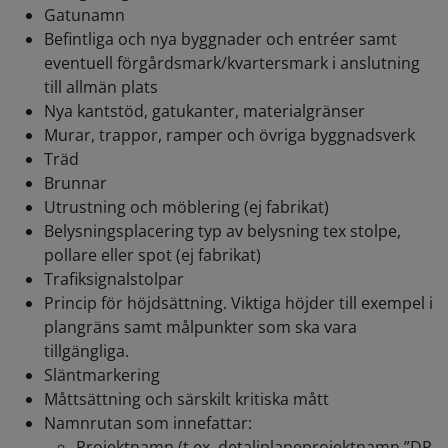
Gatunamn
Befintliga och nya byggnader och entréer samt
eventuell förgårdsmark/kvartersmark i anslutning
till allmän plats
Nya kantstöd, gatukanter, materialgränser
Murar, trappor, ramper och övriga byggnadsverk
Träd
Brunnar
Utrustning och möblering (ej fabrikat)
Belysningsplacering typ av belysning tex stolpe,
pollare eller spot (ej fabrikat)
Trafiksignalstolpar
Princip för höjdsättning. Viktiga höjder till exempel i
plangräns samt målpunkter som ska vara
tillgängliga.
Släntmarkering
Måttsättning och särskilt kritiska mått
Namnrutan som innefattar:
Projektnamn (t.ex. detaljplaneprojektnamn ”DP