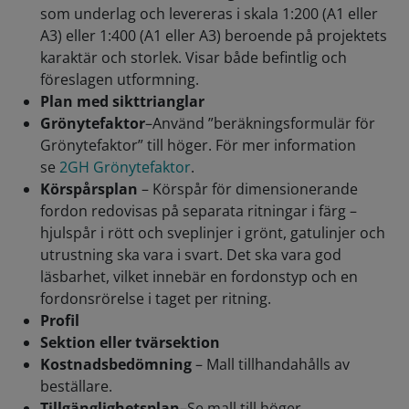
som underlag och levereras i skala 1:200 (A1 eller
A3) eller 1:400 (A1 eller A3) beroende på projektets
karaktär och storlek. Visar både befintlig och
föreslagen utformning.
Plan med sikttrianglar
Grönytefaktor
–Använd ”beräkningsformulär för
Grönytefaktor” till höger. För mer information
se
2GH Grönytefaktor
.
Körspårsplan
– Körspår för dimensionerande
fordon redovisas på separata ritningar i färg –
hjulspår i rött och sveplinjer i grönt, gatulinjer och
utrustning ska vara i svart. Det ska vara god
läsbarhet, vilket innebär en fordonstyp och en
fordonsrörelse i taget per ritning.
Profil
Sektion eller tvärsektion
Kostnadsbedömning
– Mall tillhandahålls av
beställare.
Tillgänglighetsplan
–Se mall till höger.